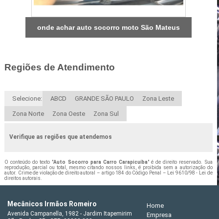
onde achar auto socorro moto São Mateus
Regiões de Atendimento
Selecione:
ABCD
GRANDE SÃO PAULO
Zona Leste
Zona Norte
Zona Oeste
Zona Sul
Verifique as regiões que atendemos
O conteúdo do texto "
Auto Socorro para Carro Carapicuíba
" é de direito reservado. Sua
reprodução, parcial ou total, mesmo citando nossos links, é proibida sem a autorização do
autor. Crime de violação de direito autoral – artigo 184 do Código Penal –
Lei 9610/98 - Lei de
direitos autorais
.
Mecânicos Irmãos Romeiro
Home
Avenida Campanella, 1982 - Jardim Itapemirim
Empresa