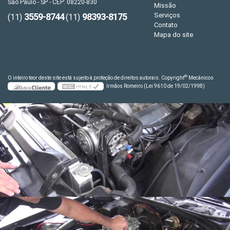
São Paulo - SP - CEP: 08220-830
Missão
3559-8744
98393-8175
Serviços
(11)
(11)
Contato
Mapa do site
©
O inteiro teor deste site está sujeito à proteção de direitos autorais. Copyright
Mecânicos
Irmãos Romeiro (Lei 9610 de 19/02/1998)