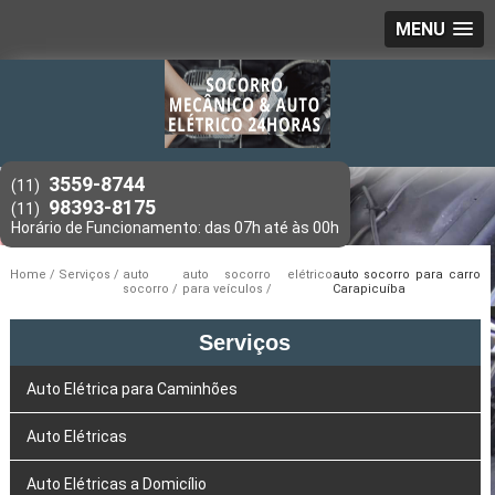
MENU
3559-8744
(11)
98393-8175
(11)
Home
Serviços
auto
auto socorro elétrico
auto socorro para carro
socorro
para veículos
Carapicuíba
Serviços
Auto Elétrica para Caminhões
Auto Elétricas
Auto Elétricas a Domicílio