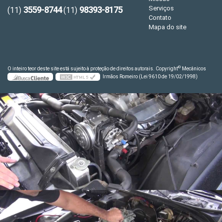
3559-8744
98393-8175
Serviços
(11)
(11)
Contato
Mapa do site
©
O inteiro teor deste site está sujeito à proteção de direitos autorais. Copyright
Mecânicos
Irmãos Romeiro (Lei 9610 de 19/02/1998)