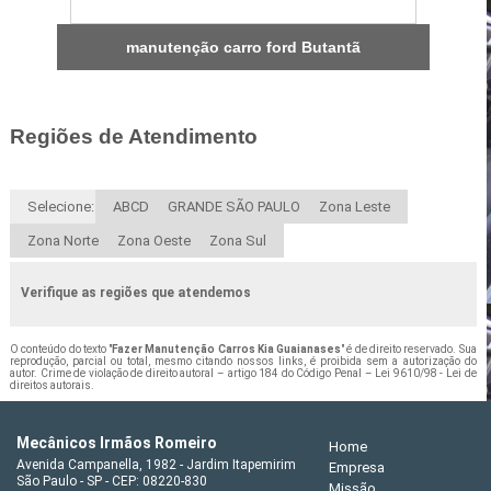
manutenção carro ford Butantã
Regiões de Atendimento
Selecione:
ABCD
GRANDE SÃO PAULO
Zona Leste
Zona Norte
Zona Oeste
Zona Sul
Verifique as regiões que atendemos
O conteúdo do texto "
Fazer Manutenção Carros Kia Guaianases
" é de direito reservado. Sua
reprodução, parcial ou total, mesmo citando nossos links, é proibida sem a autorização do
autor. Crime de violação de direito autoral – artigo 184 do Código Penal –
Lei 9610/98 - Lei de
direitos autorais
.
Mecânicos Irmãos Romeiro
Home
Avenida Campanella, 1982 - Jardim Itapemirim
Empresa
São Paulo - SP - CEP: 08220-830
Missão