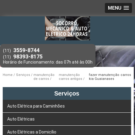
MENU
3559-8744
(11)
98393-8175
(11)
Home
Serviços
manutenção
manutenção
fazer manutenção carros
de carros
carros antigos
kia Guaianases
Serviços
Auto Elétrica para Caminhões
Auto Elétricas
Auto Elétricas a Domicílio