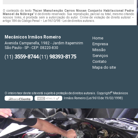
O conteúdo do texto "
Fazer Manutenção Carros Nissan Conjunto Habitacional Padre
Manoel da Nóbrega
" é de direito reservado. Sua reprodução, parcial ou total, mesmo citando
nossos links, é proibida sem a autorização do autor. Crime de violação de direito autoral –
artigo 184 do Código Penal –
Lei 9610/98 - Lei de direitos autorais
.
Mecânicos Irmãos Romeiro
Home
Avenida Campanella, 1982 - Jardim Itapemirim
Empresa
São Paulo - SP - CEP: 08220-830
Missão
3559-8744
98393-8175
Serviços
(11)
(11)
Contato
Mapa do site
©
O inteiro teor deste site está sujeito à proteção de direitos autorais. Copyright
Mecânicos
Irmãos Romeiro (Lei 9610 de 19/02/1998)