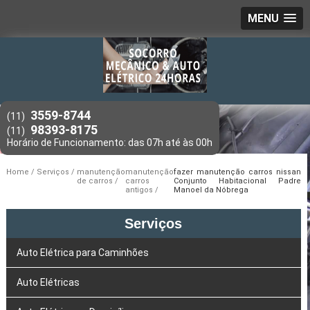
MENU
3559-8744
(11)
98393-8175
(11)
Home
Serviços
manutenção
manutenção
fazer manutenção carros nissan
de carros
carros
Conjunto Habitacional Padre
antigos
Manoel da Nóbrega
Serviços
Auto Elétrica para Caminhões
Auto Elétricas