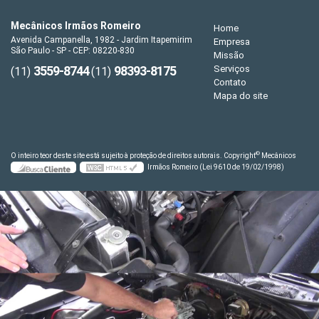
Mecânicos Irmãos Romeiro
Home
Avenida Campanella, 1982 - Jardim Itapemirim
Empresa
São Paulo - SP - CEP: 08220-830
Missão
3559-8744
98393-8175
Serviços
(11)
(11)
Contato
Mapa do site
©
O inteiro teor deste site está sujeito à proteção de direitos autorais. Copyright
Mecânicos
Irmãos Romeiro (Lei 9610 de 19/02/1998)