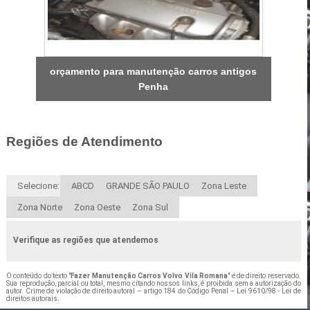
orçamento para manutenção carros antigos
Penha
Regiões de Atendimento
Selecione:
ABCD
GRANDE SÃO PAULO
Zona Leste
Zona Norte
Zona Oeste
Zona Sul
Verifique as regiões que atendemos
O conteúdo do texto "
Fazer Manutenção Carros Volvo Vila Romana
" é de direito reservado.
Sua reprodução, parcial ou total, mesmo citando nossos links, é proibida sem a autorização do
autor. Crime de violação de direito autoral – artigo 184 do Código Penal –
Lei 9610/98 - Lei de
direitos autorais
.