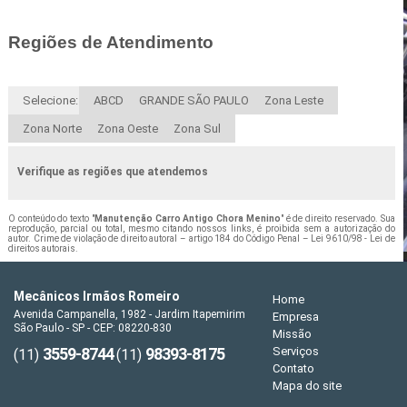
Regiões de Atendimento
Selecione:
ABCD
GRANDE SÃO PAULO
Zona Leste
Zona Norte
Zona Oeste
Zona Sul
Verifique as regiões que atendemos
O conteúdo do texto "
Manutenção Carro Antigo Chora Menino
" é de direito reservado. Sua
reprodução, parcial ou total, mesmo citando nossos links, é proibida sem a autorização do
autor. Crime de violação de direito autoral – artigo 184 do Código Penal –
Lei 9610/98 - Lei de
direitos autorais
.
Mecânicos Irmãos Romeiro
Home
Avenida Campanella, 1982 - Jardim Itapemirim
Empresa
São Paulo - SP - CEP: 08220-830
Missão
3559-8744
98393-8175
Serviços
(11)
(11)
Contato
Mapa do site