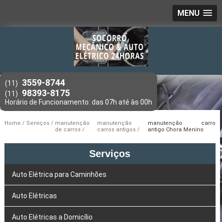
MENU
3559-8744
(11)
98393-8175
(11)
Home
Serviços
manutenção
manutenção
manutenção carro
de carros
carros antigos
antigo Chora Menino
Serviços
Auto Elétrica para Caminhões
Auto Elétricas
Auto Elétricas a Domicílio