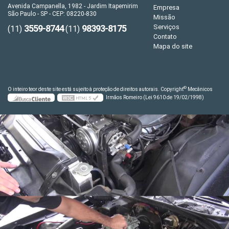
Avenida Campanella, 1982 - Jardim Itapemirim
Empresa
São Paulo - SP - CEP: 08220-830
Missão
3559-8744
98393-8175
Serviços
(11)
(11)
Contato
Mapa do site
©
O inteiro teor deste site está sujeito à proteção de direitos autorais. Copyright
Mecânicos
Irmãos Romeiro (Lei 9610 de 19/02/1998)