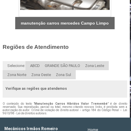
manutenção carros mercedes Campo Limpo
Regiões de Atendimento
Selecione:
ABCD
GRANDE SÃO PAULO
Zona Leste
Zona Norte
Zona Oeste
Zona Sul
Verifique as regiões que atendemos
O conteúdo do texto "
Manutenção Carros Híbridos Valor Tremembé
" é de direito
reservado. Sua reprodução, parcial ou total, mesmo citando nossos links, é proibida sem a
autorização do autor. Crime de violação de direito autoral – artigo 184 do Código Penal –
Lei
9610/98 - Lei de direitos autorais
.
Mecânicos Irmãos Romeiro
Home