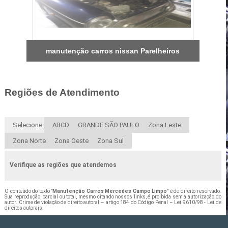
manutenção carros nissan Parelheiros
Regiões de Atendimento
Selecione:
ABCD
GRANDE SÃO PAULO
Zona Leste
Zona Norte
Zona Oeste
Zona Sul
Verifique as regiões que atendemos
O conteúdo do texto "
Manutenção Carros Mercedes Campo Limpo
" é de direito reservado.
Sua reprodução, parcial ou total, mesmo citando nossos links, é proibida sem a autorização do
autor. Crime de violação de direito autoral – artigo 184 do Código Penal –
Lei 9610/98 - Lei de
direitos autorais
.