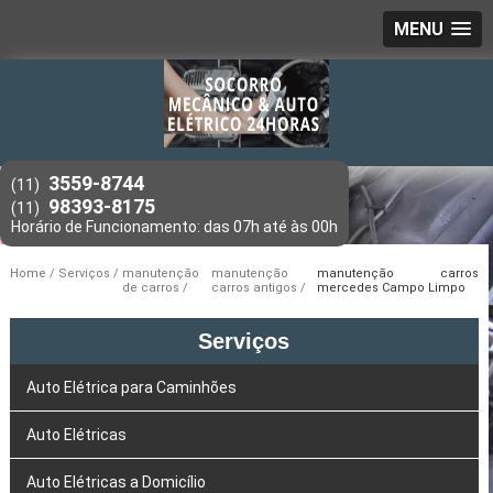
MENU
3559-8744
(11)
98393-8175
(11)
Home
Serviços
manutenção
manutenção
manutenção carros
de carros
carros antigos
mercedes Campo Limpo
Serviços
Auto Elétrica para Caminhões
Auto Elétricas
Auto Elétricas a Domicílio