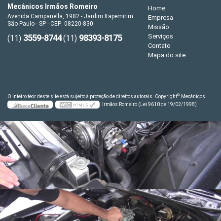
Mecânicos Irmãos Romeiro
Home
Avenida Campanella, 1982 - Jardim Itapemirim
Empresa
São Paulo - SP - CEP: 08220-830
Missão
3559-8744
98393-8175
Serviços
(11)
(11)
Contato
Mapa do site
©
O inteiro teor deste site está sujeito à proteção de direitos autorais. Copyright
Mecânicos
Irmãos Romeiro (Lei 9610 de 19/02/1998)