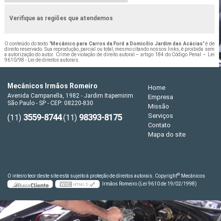
Verifique as regiões que atendemos
O conteúdo do texto "
Mecânico para Carros da Ford a Domicílio Jardim das Acácias
" é de
direito reservado. Sua reprodução, parcial ou total, mesmo citando nossos links, é proibida sem
a autorização do autor. Crime de violação de direito autoral – artigo 184 do Código Penal –
Lei
9610/98 - Lei de direitos autorais
.
Mecânicos Irmãos Romeiro
Home
Avenida Campanella, 1982 - Jardim Itapemirim
Empresa
São Paulo - SP - CEP: 08220-830
Missão
3559-8744
98393-8175
Serviços
(11)
(11)
Contato
Mapa do site
©
O inteiro teor deste site está sujeito à proteção de direitos autorais. Copyright
Mecânicos
Irmãos Romeiro (Lei 9610 de 19/02/1998)