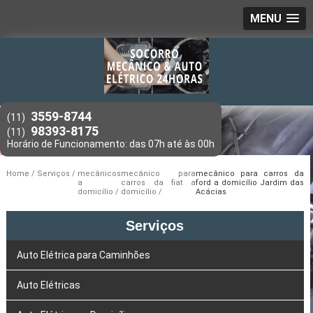
MENU
3559-8744
(11)
98393-8175
(11)
Home
Serviços
mecânicos
mecânico para
mecânico para carros da
a
carros da fiat a
ford a domicílio Jardim das
domicílio
domicílio
Acácias
Serviços
Auto Elétrica para Caminhões
Auto Elétricas