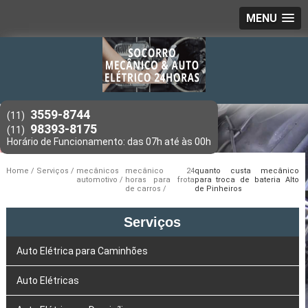
MENU
3559-8744
(11)
98393-8175
(11)
Home
Serviços
mecânicos
mecânico 24
quanto custa mecânico
automotivo
horas para frota
para troca de bateria Alto
de carros
de Pinheiros
Serviços
Auto Elétrica para Caminhões
Auto Elétricas