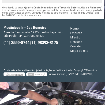
O conteúdo do texto "
Quanto Custa Mecânico para Troca de Bateria Alto de Pinheiros
"
é de direito reservado. Sua reprodução, parcial ou total, mesmo citando nossos links, é proibida
sem a autorização do autor. Crime de violação de direito autoral – artigo 184 do Código Penal –
Lei 9610/98 - Lei de direitos autorais
.
Mecânicos Irmãos Romeiro
Home
Avenida Campanella, 1982 - Jardim Itapemirim
Empresa
São Paulo - SP - CEP: 08220-830
Missão
3559-8744
98393-8175
Serviços
(11)
(11)
Contato
Mapa do site
©
O inteiro teor deste site está sujeito à proteção de direitos autorais. Copyright
Mecânicos
Irmãos Romeiro (Lei 9610 de 19/02/1998)