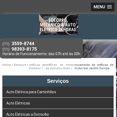
MENU
3559-8744
(11)
98393-8175
(11)
Home
Serviços
retíficas de
retíficas de motor
orçamento de retíficas de
motores
de veículos leves
motor kia Jardim Europa
Serviços
Auto Elétrica para Caminhões
Auto Elétricas
Auto Elétricas a Domicílio