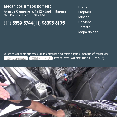
Mecânicos Irmãos Romeiro
Home
Avenida Campanella, 1982 - Jardim Itapemirim
Empresa
São Paulo - SP - CEP: 08220-830
Missão
3559-8744
98393-8175
Serviços
(11)
(11)
Contato
Mapa do site
©
O inteiro teor deste site está sujeito à proteção de direitos autorais. Copyright
Mecânicos
Irmãos Romeiro (Lei 9610 de 19/02/1998)