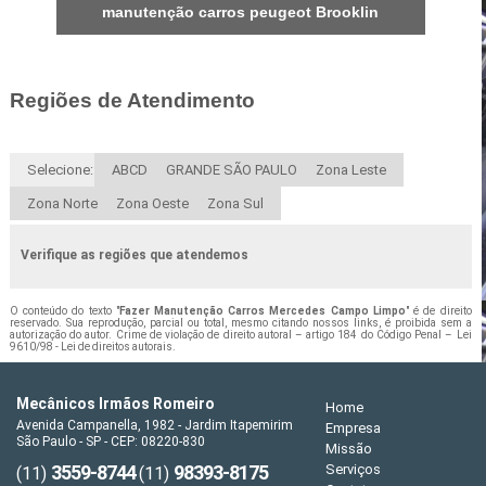
manutenção carros peugeot Brooklin
Regiões de Atendimento
Selecione:
ABCD
GRANDE SÃO PAULO
Zona Leste
Zona Norte
Zona Oeste
Zona Sul
Verifique as regiões que atendemos
O conteúdo do texto "
Fazer Manutenção Carros Mercedes Campo Limpo
" é de direito
reservado. Sua reprodução, parcial ou total, mesmo citando nossos links, é proibida sem a
autorização do autor. Crime de violação de direito autoral – artigo 184 do Código Penal –
Lei
9610/98 - Lei de direitos autorais
.
Mecânicos Irmãos Romeiro
Home
Avenida Campanella, 1982 - Jardim Itapemirim
Empresa
São Paulo - SP - CEP: 08220-830
Missão
3559-8744
98393-8175
Serviços
(11)
(11)