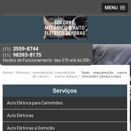
MENU
3559-8744
(11)
98393-8175
(11)
Home
Serviços
manutenção
manutenção
fazer manutenção carros
de carros
carros antigos
mercedes Campo Limpo
Serviços
Auto Elétrica para Caminhões
Auto Elétricas
Auto Elétricas a Domicílio