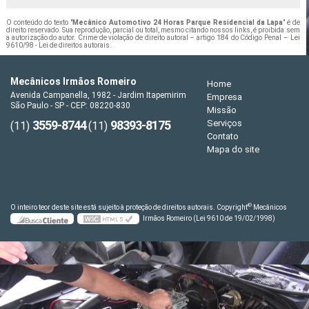
O conteúdo do texto "
Mecânico Automotivo 24 Horas Parque Residencial da Lapa
" é de
direito reservado. Sua reprodução, parcial ou total, mesmo citando nossos links, é proibida sem
a autorização do autor. Crime de violação de direito autoral – artigo 184 do Código Penal –
Lei
9610/98 - Lei de direitos autorais
.
Mecânicos Irmãos Romeiro
Home
Avenida Campanella, 1982 - Jardim Itapemirim
Empresa
São Paulo - SP - CEP: 08220-830
Missão
3559-8744
98393-8175
Serviços
(11)
(11)
Contato
Mapa do site
©
O inteiro teor deste site está sujeito à proteção de direitos autorais. Copyright
Mecânicos
Irmãos Romeiro (Lei 9610 de 19/02/1998)