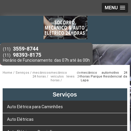
MENU
3559-8744
(11)
98393-8175
(11)
Home
Serviços
mecânicos
mecânico de
mecânico automotivo 24
24 horas
veículos leves 24
horas Parque Residencial da
horas
Lapa
Serviços
Auto Elétrica para Caminhões
Auto Elétricas