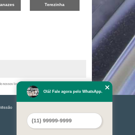
ianazes
Terezinha
ndo nossos links, é proibida sem a autorização do autor. Crime de
Olá! Fale agora pelo WhatsApp.
Missão
Serviços
Contato
Mapa do site