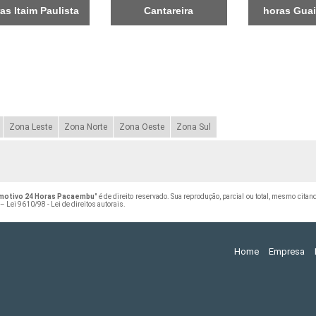
as Itaim Paulista
Cantareira
horas Gua
Zona Leste
Zona Norte
Zona Oeste
Zona Sul
motivo 24 Horas Pacaembu
" é de direito reservado. Sua reprodução, parcial ou total, mesmo cita
 –
Lei 9610/98 - Lei de direitos autorais
.
Home
Empresa