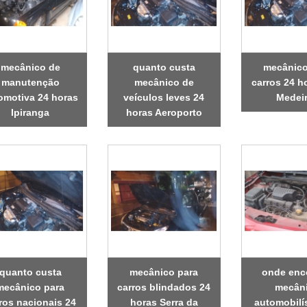
mecânico de
quanto custa
mecânico
manutenção
mecânico de
carros 24 ho
omotiva 24 horas
veículos leves 24
Medei
Ipiranga
horas Aeroporto
quanto custa
mecânico para
onde enc
mecânico para
carros blindados 24
mecân
ros nacionais 24
horas Serra da
automobilí