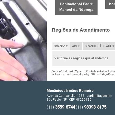
Habitacional Padre
hor
Manoel da Nóbrega
Regiões de Atendimento
Selecione:
ABCD
GRANDE SÃO PAULO
Verifique as regiões que atendemos
O conteúdo do texto "
Quanto Custa Mecânico Auto
violação de direito autoral – artigo 184 do Código Penal
Mecânicos Irmãos Romeiro
Avenida Campanella, 1982 - Jardim Itapemirim
São Paulo - SP - CEP: 08220-830
3559-8744
98393-8175
(11)
(11)