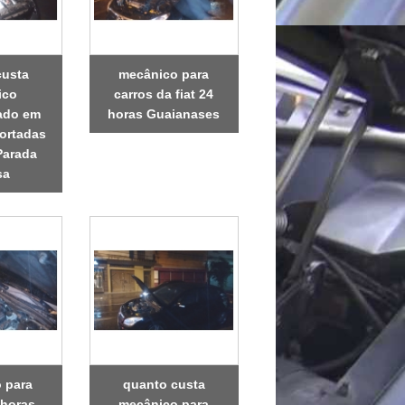
custa
mecânico para
ico
carros da fiat 24
zado em
horas Guaianases
ortadas
Parada
sa
 para
quanto custa
 horas
mecânico para