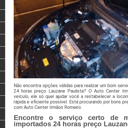
Não encontra opções válidas para realizar um bom serv
24 horas preço Lauzane Paulista? O Auto Center Ir
veículo, ele só quer ajudar você a restabelecer a loc
rápida e eficiente possível. Está procurando por bons 
com Auto Center Irmãos Romeiro.
Encontre o serviço certo de m
importados 24 horas preço Lauzane