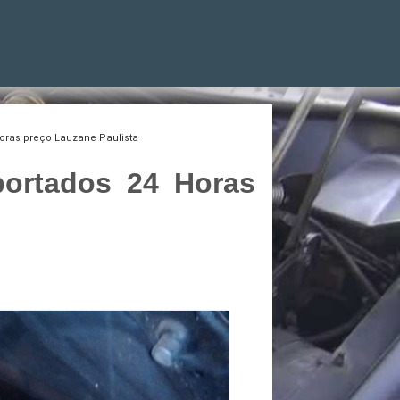
oras preço Lauzane Paulista
portados 24 Horas