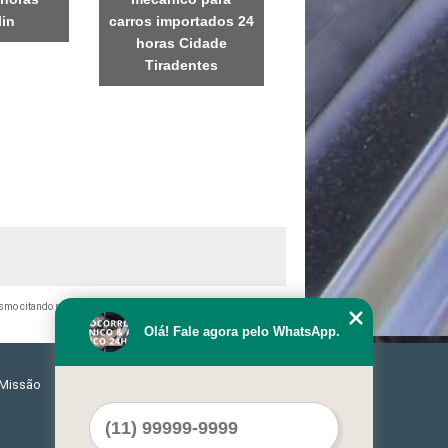
lin
carros importados 24
horas Cidade
Tiradentes
mesmo citando nossos links, é proibida sem a autorização do autor.
Olá! Fale agora pelo WhatsApp.
Missão
Serviços
Contato
Mapa do site