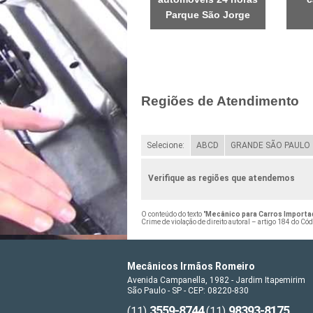
Parque São Jorge
Regiões de Atendimento
Selecione:
ABCD
GRANDE SÃO PAULO
Verifique as regiões que atendemos
O conteúdo do texto "
Mecânico para Carros Importa
Crime de violação de direito autoral – artigo 184 do Có
Mecânicos Irmãos Romeiro
Avenida Campanella, 1982 - Jardim Itapemirim
São Paulo - SP - CEP: 08220-830
3559-8744
98393-8175
(11)
(11)