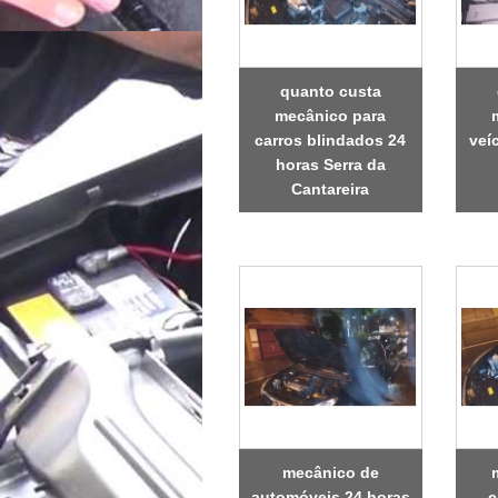
quanto custa
mecânico para
carros blindados 24
veí
horas Serra da
Cantareira
mecânico de
automóveis 24 horas
c