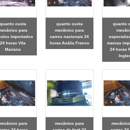
quanto custa
quanto custa
quanto 
mecânico para
mecânico para
mecân
culos importados
carros nacionais 24
especiali
24 horas Vila
horas Anália Franco
marcas imp
Mariana
24 horas 
Ingle
mecânico para
mecânico para
mecânico
arros 24 horas
carros da ford 24
carros 24