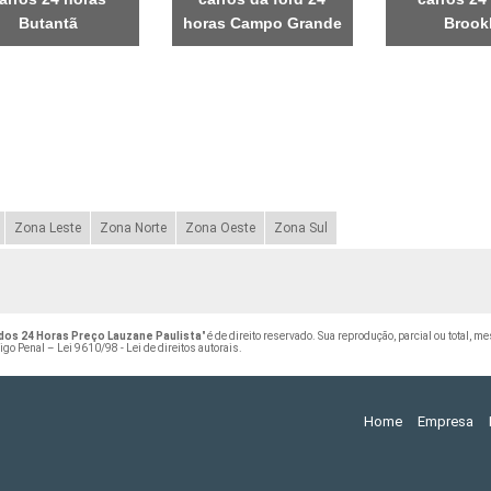
Butantã
horas Campo Grande
Brook
Zona Leste
Zona Norte
Zona Oeste
Zona Sul
dos 24 Horas Preço Lauzane Paulista
" é de direito reservado. Sua reprodução, parcial ou total, 
digo Penal –
Lei 9610/98 - Lei de direitos autorais
.
Home
Empresa