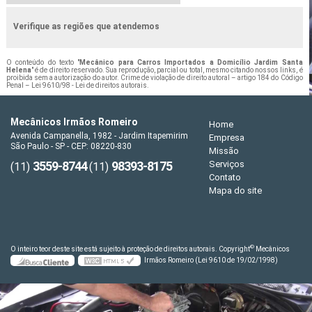
Verifique as regiões que atendemos
O conteúdo do texto "
Mecânico para Carros Importados a Domicílio Jardim Santa
Helena
" é de direito reservado. Sua reprodução, parcial ou total, mesmo citando nossos links, é
proibida sem a autorização do autor. Crime de violação de direito autoral – artigo 184 do Código
Penal –
Lei 9610/98 - Lei de direitos autorais
.
Mecânicos Irmãos Romeiro
Home
Avenida Campanella, 1982 - Jardim Itapemirim
Empresa
São Paulo - SP - CEP: 08220-830
Missão
3559-8744
98393-8175
Serviços
(11)
(11)
Contato
Mapa do site
©
O inteiro teor deste site está sujeito à proteção de direitos autorais. Copyright
Mecânicos
Irmãos Romeiro (Lei 9610 de 19/02/1998)