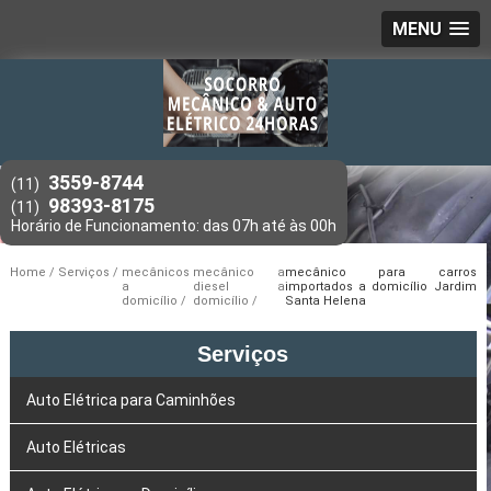
MENU
3559-8744
(11)
98393-8175
(11)
Home
Serviços
mecânicos
mecânico a
mecânico para carros
a
diesel a
importados a domicílio Jardim
domicílio
domicílio
Santa Helena
Serviços
Auto Elétrica para Caminhões
Auto Elétricas