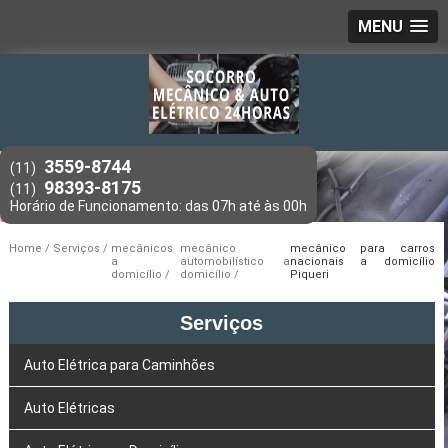
MENU
3559-8744
(11)
98393-8175
(11)
Home
Serviços
mecânicos
mecânico
mecânico para carros
a
automobilístico a
nacionais a domicílio
domicílio
domicílio
Piqueri
Serviços
Auto Elétrica para Caminhões
Auto Elétricas