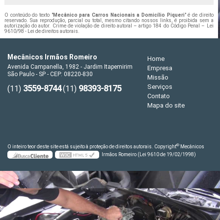
O conteúdo do texto "
Mecânico para Carros Nacionais a Domicílio Piqueri
" é de direito
reservado. Sua reprodução, parcial ou total, mesmo citando nossos links, é proibida sem a
autorização do autor. Crime de violação de direito autoral – artigo 184 do Código Penal –
Lei
9610/98 - Lei de direitos autorais
.
Mecânicos Irmãos Romeiro
Home
Avenida Campanella, 1982 - Jardim Itapemirim
Empresa
São Paulo - SP - CEP: 08220-830
Missão
3559-8744
98393-8175
Serviços
(11)
(11)
Contato
Mapa do site
©
O inteiro teor deste site está sujeito à proteção de direitos autorais. Copyright
Mecânicos
Irmãos Romeiro (Lei 9610 de 19/02/1998)