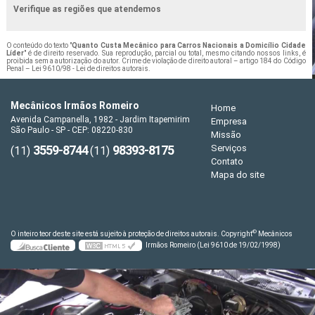
Verifique as regiões que atendemos
O conteúdo do texto "
Quanto Custa Mecânico para Carros Nacionais a Domicílio Cidade
Líder
" é de direito reservado. Sua reprodução, parcial ou total, mesmo citando nossos links, é
proibida sem a autorização do autor. Crime de violação de direito autoral – artigo 184 do Código
Penal –
Lei 9610/98 - Lei de direitos autorais
.
Mecânicos Irmãos Romeiro
Home
Avenida Campanella, 1982 - Jardim Itapemirim
Empresa
São Paulo - SP - CEP: 08220-830
Missão
3559-8744
98393-8175
Serviços
(11)
(11)
Contato
Mapa do site
©
O inteiro teor deste site está sujeito à proteção de direitos autorais. Copyright
Mecânicos
Irmãos Romeiro (Lei 9610 de 19/02/1998)