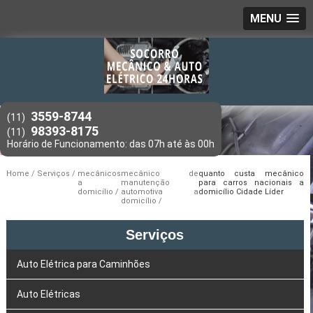
MENU
3559-8744
(11)
98393-8175
(11)
Home
Serviços
mecânicos
mecânico de
quanto custa mecânico
a
manutenção
para carros nacionais a
domicílio
automotiva a
domicílio Cidade Líder
domicílio
Serviços
Auto Elétrica para Caminhões
Auto Elétricas