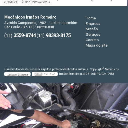
Lei 9610/98 - Lei de direitos autorais
.
Mecânicos Irmãos Romeiro
Home
Avenida Campanella, 1982 - Jardim Itapemirim
Empresa
São Paulo - SP - CEP: 08220-830
Missão
3559-8744
98393-8175
Serviços
(11)
(11)
Contato
Mapa do site
©
O inteiro teor deste site está sujeito à proteção de direitos autorais. Copyright
Mecânicos
Irmãos Romeiro (Lei 9610 de 19/02/1998)