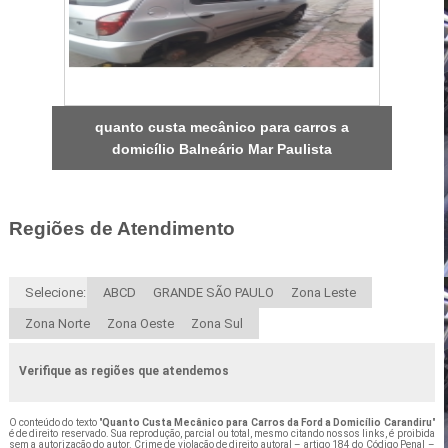
quanto custa mecânico para carros a
domicílio Balneário Mar Paulista
Regiões de Atendimento
Selecione:
ABCD
GRANDE SÃO PAULO
Zona Leste
Zona Norte
Zona Oeste
Zona Sul
Verifique as regiões que atendemos
O conteúdo do texto "
Quanto Custa Mecânico para Carros da Ford a Domicílio Carandiru
"
é de direito reservado. Sua reprodução, parcial ou total, mesmo citando nossos links, é proibida
sem a autorização do autor. Crime de violação de direito autoral – artigo 184 do Código Penal –