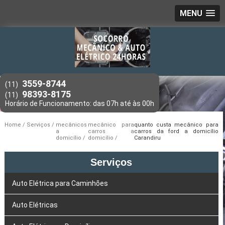
MENU
3559-8744
(11)
98393-8175
(11)
Home
Serviços
mecânicos
mecânico para
quanto custa mecânico para
a
carros a
carros da ford a domicílio
domicílio
domicílio
Carandiru
Serviços
Auto Elétrica para Caminhões
Auto Elétricas