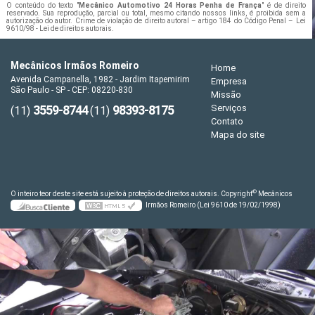
O conteúdo do texto "
Mecânico Automotivo 24 Horas Penha de França
" é de direito
reservado. Sua reprodução, parcial ou total, mesmo citando nossos links, é proibida sem a
autorização do autor. Crime de violação de direito autoral – artigo 184 do Código Penal –
Lei
9610/98 - Lei de direitos autorais
.
Mecânicos Irmãos Romeiro
Home
Avenida Campanella, 1982 - Jardim Itapemirim
Empresa
São Paulo - SP - CEP: 08220-830
Missão
3559-8744
98393-8175
Serviços
(11)
(11)
Contato
Mapa do site
©
O inteiro teor deste site está sujeito à proteção de direitos autorais. Copyright
Mecânicos
Irmãos Romeiro (Lei 9610 de 19/02/1998)