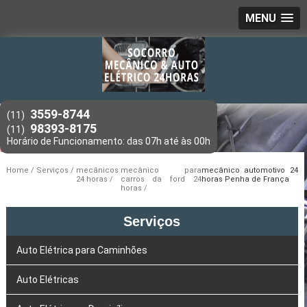
MENU
3559-8744
(11)
98393-8175
(11)
Home
Serviços
mecânicos
mecânico para
mecânico automotivo 24
24 horas
carros da ford 24
horas Penha de França
horas
Serviços
Auto Elétrica para Caminhões
Auto Elétricas