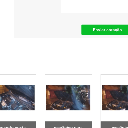
Enviar cotação
quanto custa
mecânico para
mecânic