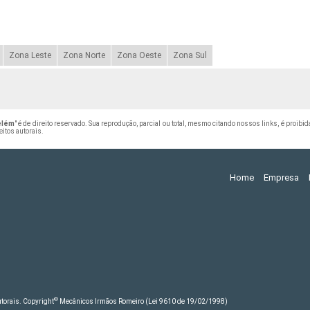
Zona Leste
Zona Norte
Zona Oeste
Zona Sul
elém
" é de direito reservado. Sua reprodução, parcial ou total, mesmo citando nossos links, é proibid
eitos autorais
.
Home
Empresa
©
autorais. Copyright
Mecânicos Irmãos Romeiro (Lei 9610 de 19/02/1998)