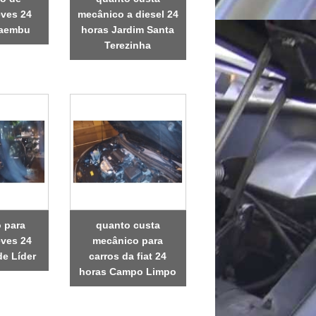
eves 24
mecânico a diesel 24
caembu
horas Jardim Santa
Terezinha
 para
quanto custa
eves 24
mecânico para
de Líder
carros da fiat 24
horas Campo Limpo