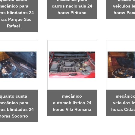
mecânico para
carros nacionais 24
veículos l
ros blindados 24
horas Pirituba
horas Pa
ras Parque São
Rafael
quanto custa
mecânico
mecânico
mecânico para
automobilístico 24
veículos l
ros blindados 24
horas Vila Romana
horas Cida
horas Socorro