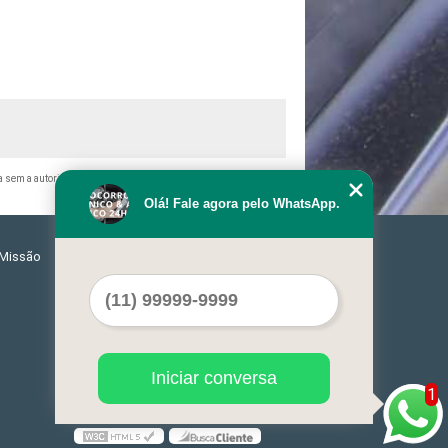
a sem a autorização do autor. Crime de violação de direito autoral
Olá! Fale agora pelo WhatsApp.
Missão
Serviços
Contato
Mapa do site
Iniciar conversa
1