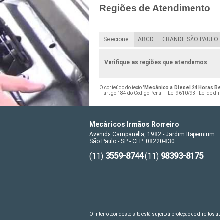
Regiões de Atendimento
Selecione:
ABCD
GRANDE SÃO PAULO
Verifique as regiões que atendemos
O conteúdo do texto "
Mecânico a Diesel 24 Horas B
– artigo 184 do Código Penal –
Lei 9610/98 - Lei de dir
Mecânicos Irmãos Romeiro
Avenida Campanella, 1982 - Jardim Itapemirim
São Paulo - SP - CEP: 08220-830
3559-8744
98393-8175
(11)
(11)
O inteiro teor deste site está sujeito à proteção de direitos 