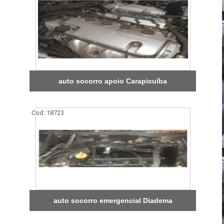
auto socorro apoio Carapicuíba
Cod.:
18723
auto socorro emergencial Diadema