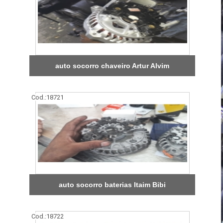
auto socorro chaveiro Artur Alvim
Cod.:
18721
auto socorro baterias Itaim Bibi
Cod.:
18722