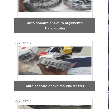
auto socorro chaveiro orçamento
Carapicuíba
Cod.:
18739
auto socorro chaveiros Vila Mazzei
Cod.:
18740