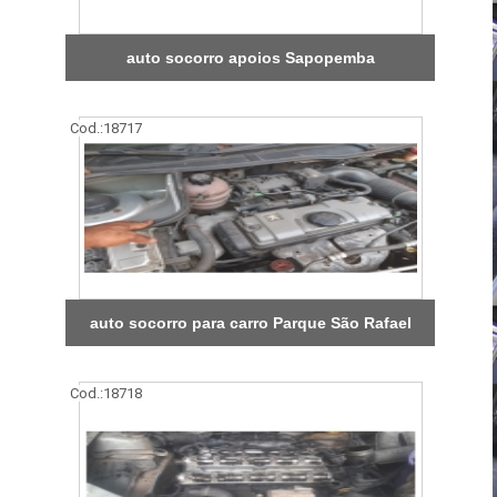
auto socorro apoios Sapopemba
Cod.:
18717
auto socorro para carro Parque São Rafael
Cod.:
18718