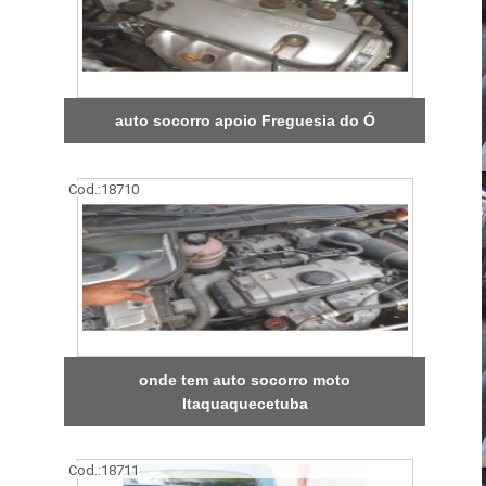
auto socorro apoio Freguesia do Ó
Cod.:
18710
onde tem auto socorro moto
Itaquaquecetuba
Cod.:
18711