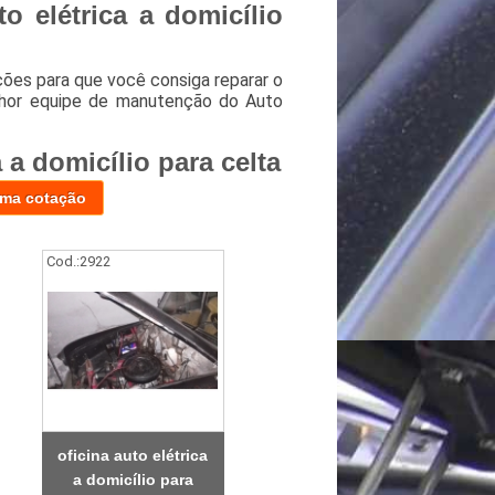
o elétrica a domicílio
ções para que você consiga reparar o
elhor equipe de manutenção do Auto
 a domicílio para celta
uma cotação
Cod.:
2922
oficina auto elétrica
a domicílio para