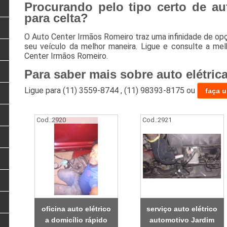
Procurando pelo tipo certo de aut
para celta?
O Auto Center Irmãos Romeiro traz uma infinidade de op
seu veículo da melhor maneira. Ligue e consulte a m
Center Irmãos Romeiro.
Para saber mais sobre auto elétrica
Ligue para
(11) 3559-8744
,
(11) 98393-8175
ou
faça 
Cod.:
2920
Cod.:
2921
oficina auto elétrico
serviço auto elétrico
a domicílio rápido
automotivo Jardim