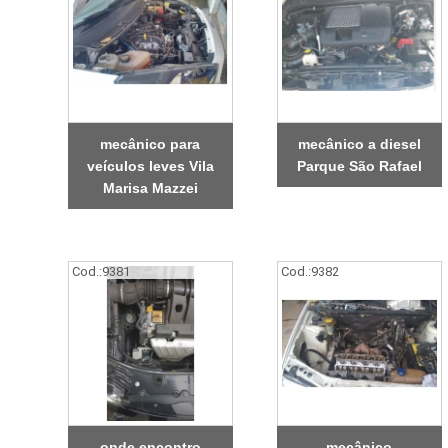
mecânico para
mecânico a diesel
veículos leves Vila
Parque São Rafael
Marisa Mazzei
Cod.:
9381
Cod.:
9382
onde encontro
mecânico