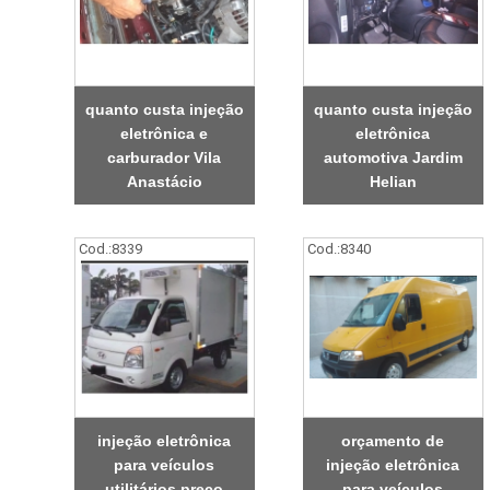
quanto custa injeção
quanto custa injeção
eletrônica e
eletrônica
carburador Vila
automotiva Jardim
Anastácio
Helian
Cod.:
8339
Cod.:
8340
injeção eletrônica
orçamento de
para veículos
injeção eletrônica
utilitários preço
para veículos