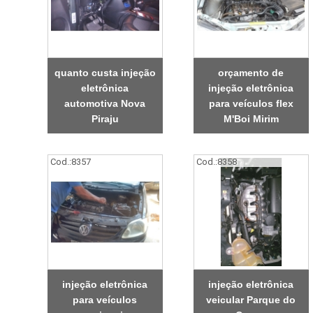
quanto custa injeção
orçamento de
eletrônica
injeção eletrônica
automotiva Nova
para veículos flex
Piraju
M'Boi Mirim
Cod.:
8357
Cod.:
8358
injeção eletrônica
injeção eletrônica
para veículos
veicular Parque do