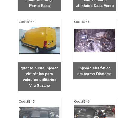
Ponte Rasa
utilitários Casa Verde
Cod.:
8342
Cod.:
8343
quanto custa injeção
injeção eletrônica
eletrônica para
em carros Diadema
veículos utilitários
Vila Suzana
Cod.:
8345
Cod.:
8346