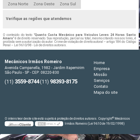
Zona Norte
Zona Oeste
Zona Sul
Verifique as regiões que atendemos
O conteúdo do texto "
Quanto Custa Mecânico para Veículos Leves 24 Horas Santo
Amaro
" é de direito reservado. Sua reprodução, parcial ou total, mesmo citando nossos links, é
proibida sem a autorização do autor. Crime de violação de direito autoral – artigo 184 do Código
Penal –
Lei 9610/98 - Lei de direitos autorais
.
Mecânicos Irmãos Romeiro
Home
Avenida Campanella, 1982 - Jardim Itapemirim
Empresa
São Paulo - SP - CEP: 08220-830
Missão
3559-8744
98393-8175
Serviços
(11)
(11)
Contato
Mapa do site
©
O inteiro teor deste site está sujeito à proteção de direitos autorais. Copyright
Mecânicos
Irmãos Romeiro (Lei 9610 de 19/02/1998)