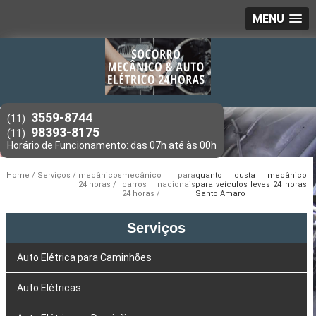
MENU
3559-8744
(11)
98393-8175
(11)
Home
Serviços
mecânicos
mecânico para
quanto custa mecânico
24 horas
carros nacionais
para veículos leves 24 horas
24 horas
Santo Amaro
Serviços
Auto Elétrica para Caminhões
Auto Elétricas