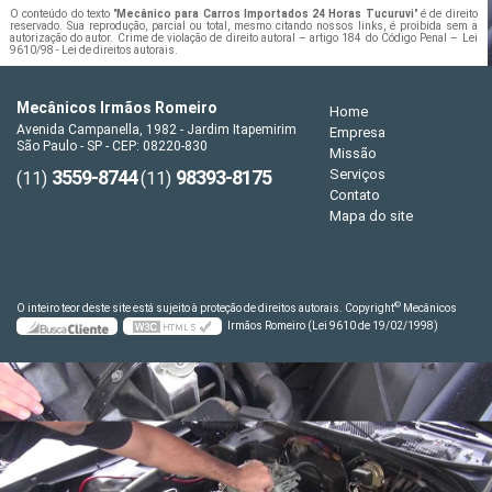
O conteúdo do texto "
Mecânico para Carros Importados 24 Horas Tucuruvi
" é de direito
reservado. Sua reprodução, parcial ou total, mesmo citando nossos links, é proibida sem a
autorização do autor. Crime de violação de direito autoral – artigo 184 do Código Penal –
Lei
9610/98 - Lei de direitos autorais
.
Mecânicos Irmãos Romeiro
Home
Avenida Campanella, 1982 - Jardim Itapemirim
Empresa
São Paulo - SP - CEP: 08220-830
Missão
3559-8744
98393-8175
Serviços
(11)
(11)
Contato
Mapa do site
©
O inteiro teor deste site está sujeito à proteção de direitos autorais. Copyright
Mecânicos
Irmãos Romeiro (Lei 9610 de 19/02/1998)