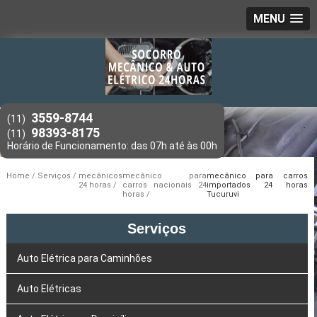
MENU
3559-8744
(11)
98393-8175
(11)
Home
Serviços
mecânicos
mecânico para
mecânico para carros
24 horas
carros nacionais 24
importados 24 horas
horas
Tucuruvi
Serviços
Auto Elétrica para Caminhões
Auto Elétricas