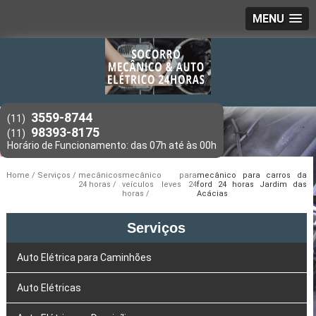
MENU
3559-8744
(11)
98393-8175
(11)
Home
Serviços
mecânicos
mecânico para
mecânico para carros da
24 horas
veículos leves 24
ford 24 horas Jardim das
horas
Acácias
Serviços
Auto Elétrica para Caminhões
Auto Elétricas