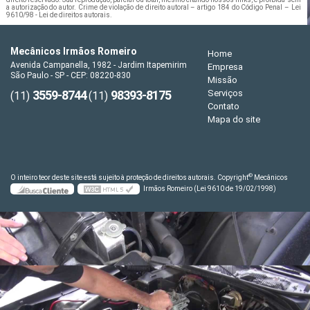
a autorização do autor. Crime de violação de direito autoral – artigo 184 do Código Penal –
Lei
9610/98 - Lei de direitos autorais
.
Mecânicos Irmãos Romeiro
Home
Avenida Campanella, 1982 - Jardim Itapemirim
Empresa
São Paulo - SP - CEP: 08220-830
Missão
3559-8744
98393-8175
Serviços
(11)
(11)
Contato
Mapa do site
©
O inteiro teor deste site está sujeito à proteção de direitos autorais. Copyright
Mecânicos
Irmãos Romeiro (Lei 9610 de 19/02/1998)