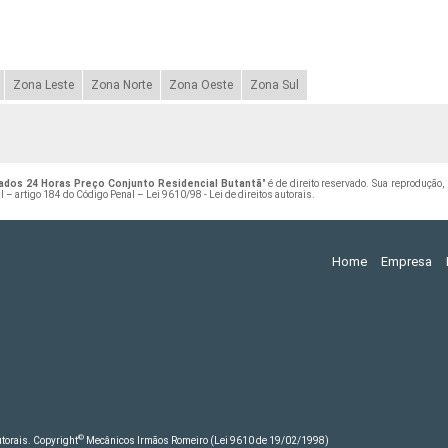
Zona Leste
Zona Norte
Zona Oeste
Zona Sul
ados 24 Horas Preço Conjunto Residencial Butantã
" é de direito reservado. Sua reprodução,
ral – artigo 184 do Código Penal –
Lei 9610/98 - Lei de direitos autorais
.
Home
Empresa
©
autorais. Copyright
Mecânicos Irmãos Romeiro (Lei 9610 de 19/02/1998)