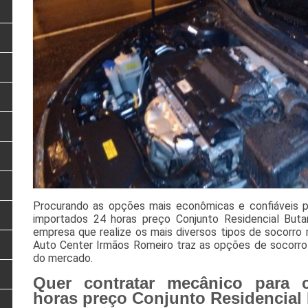
Procurando as opções mais econômicas e confiáveis p
importados 24 horas preço Conjunto Residencial But
empresa que realize os mais diversos tipos de socorro
Auto Center Irmãos Romeiro traz as opções de socorr
do mercado.
Quer contratar mecânico para 
horas preço Conjunto Residencial