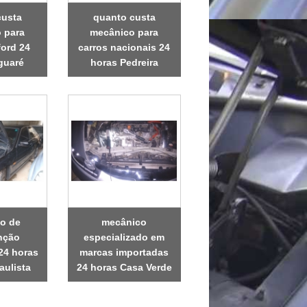
custa
quanto custa
 para
mecânico para
ford 24
carros nacionais 24
guaré
horas Pedreira
o de
mecânico
nção
especializado em
24 horas
marcas importadas
aulista
24 horas Casa Verde