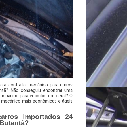
ara contratar mecânico para carros
antã? Não conseguiu encontrar uma
 mecânico para veículos em geral? O
o mecânico mais econômicas e ágeis
carros importados 24
 Butantã?