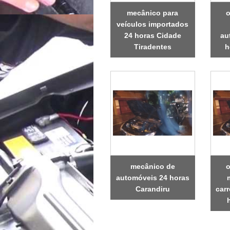
mecânico para
o
veículos importados
24 horas Cidade
au
Tiradentes
h
mecânico de
o
automóveis 24 horas
Carandiru
car