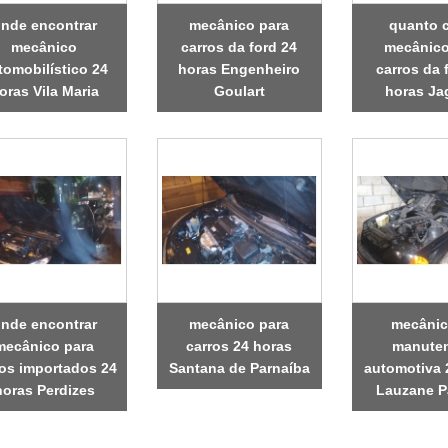
nde encontrar
mecânico para
quanto 
mecânico
carros da ford 24
mecânico
tomobilístico 24
horas Engenheiro
carros da 
oras Vila Maria
Goulart
horas Ja
nde encontrar
mecânico para
mecânic
mecânico para
carros 24 horas
manute
ros importados 24
Santana de Parnaíba
automotiva 
horas Perdizes
Lauzane P