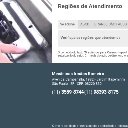
Regiões de Atendimento
Selecione:
ABCD
GRANDE SÃO PAULO
Verifique as regiões que atendemos
O conteúdo do texto "
Mecânico para Carros Import
autorização do autor. Crime de violação de direito auto
Mecânicos Irmãos Romeiro
Avenida Campanella, 1982 - Jardim Itapemirim
São Paulo - SP - CEP: 08220-830
3559-8744
98393-8175
(11)
(11)
O inteiro teor deste site está sujeito à proteção de direitos 