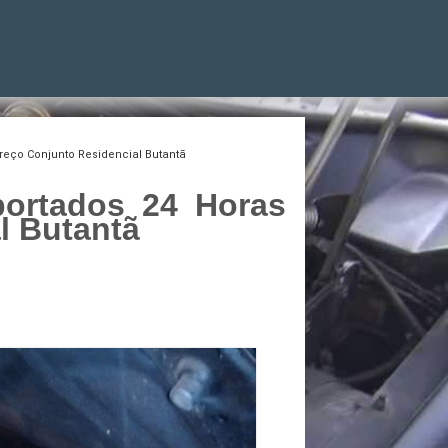
reço Conjunto Residencial Butantã
portados 24 Horas
l Butantã