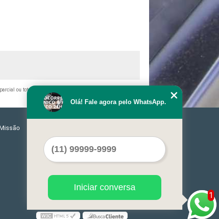
 parcial ou total, mesmo citando nossos links, é proibida sem a
Olá! Fale agora pelo WhatsApp.
Missão
Serviços
Contato
Mapa do site
Iniciar conversa
1