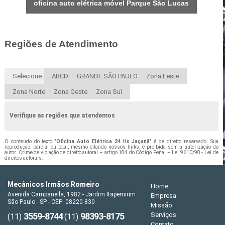
oficina auto elétrica móvel Parque São Lucas
Regiões de Atendimento
Selecione:
ABCD
GRANDE SÃO PAULO
Zona Leste
Zona Norte
Zona Oeste
Zona Sul
Verifique as regiões que atendemos
O conteúdo do texto "
Oficina Auto Elétrica 24 Hs Jaçanã
" é de direito reservado. Sua
reprodução, parcial ou total, mesmo citando nossos links, é proibida sem a autorização do
autor. Crime de violação de direito autoral – artigo 184 do Código Penal –
Lei 9610/98 - Lei de
direitos autorais
.
Mecânicos Irmãos Romeiro
Home
Avenida Campanella, 1982 - Jardim Itapemirim
Empresa
São Paulo - SP - CEP: 08220-830
Missão
3559-8744
98393-8175
Serviços
(11)
(11)
Contato