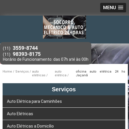
MENU
3559-8744
(11)
98393-8175
(11)
Home
Serviços
auto
auto
oficina auto elétrica 24 hs
elétricas
elétrica
Jaçanã
Serviços
Auto Elétrica para Caminhões
Auto Elétricas
Auto Elétricas a Domicílio