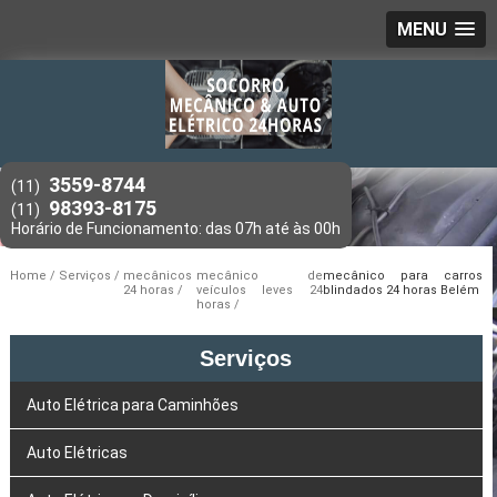
MENU
3559-8744
(11)
98393-8175
(11)
Home
Serviços
mecânicos
mecânico de
mecânico para carros
24 horas
veículos leves 24
blindados 24 horas Belém
horas
Serviços
Auto Elétrica para Caminhões
Auto Elétricas