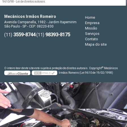
9610/98 - Lei de direitos autorais
.
Mecânicos Irmãos Romeiro
Home
Avenida Campanella, 1982 - Jardim Itapemirim
Empresa
São Paulo - SP - CEP: 08220-830
Missão
3559-8744
98393-8175
Serviços
(11)
(11)
Contato
Mapa do site
©
O inteiro teor deste site está sujeito à proteção de direitos autorais. Copyright
Mecânicos
Irmãos Romeiro (Lei 9610 de 19/02/1998)