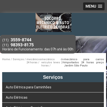
MENU
3559-8744
(11)
98393-8175
(11)
Home
Serviços
mecânicos
mecânico de
mecânico para carros
24 horas
veículos leves 24
importados 24 horas preço
horas
Jardim São Paulo
Serviços
Auto Elétrica para Caminhões
Auto Elétricas