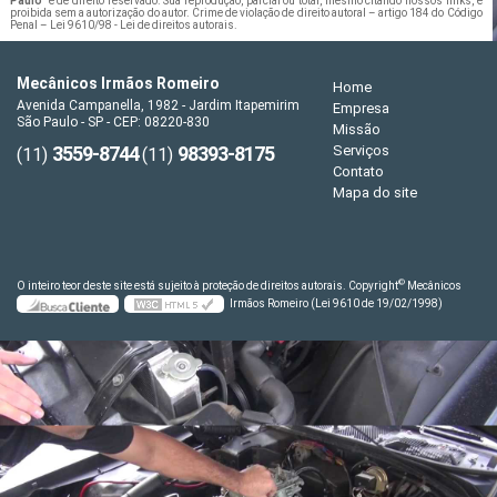
Paulo
" é de direito reservado. Sua reprodução, parcial ou total, mesmo citando nossos links, é
proibida sem a autorização do autor. Crime de violação de direito autoral – artigo 184 do Código
Penal –
Lei 9610/98 - Lei de direitos autorais
.
Mecânicos Irmãos Romeiro
Home
Avenida Campanella, 1982 - Jardim Itapemirim
Empresa
São Paulo - SP - CEP: 08220-830
Missão
3559-8744
98393-8175
Serviços
(11)
(11)
Contato
Mapa do site
©
O inteiro teor deste site está sujeito à proteção de direitos autorais. Copyright
Mecânicos
Irmãos Romeiro (Lei 9610 de 19/02/1998)