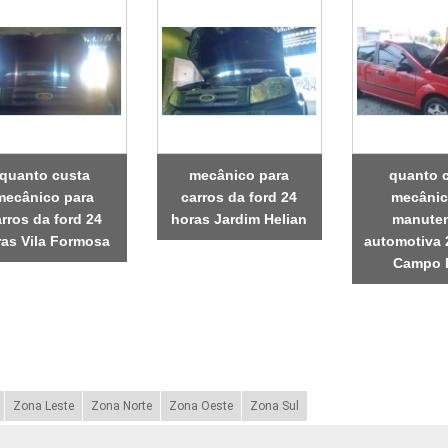
quanto custa
mecânico para
quanto 
mecânico para
carros da ford 24
mecânic
rros da ford 24
horas Jardim Helian
manute
ras Vila Formosa
automotiva 
Campo 
Zona Leste
Zona Norte
Zona Oeste
Zona Sul