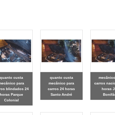
quanto custa
quanto custa
mecânico
mecânico para
mecânico para
carros naci
ros blindados 24
carros 24 horas
horas 
horas Parque
Santo André
Bonifá
Colonial