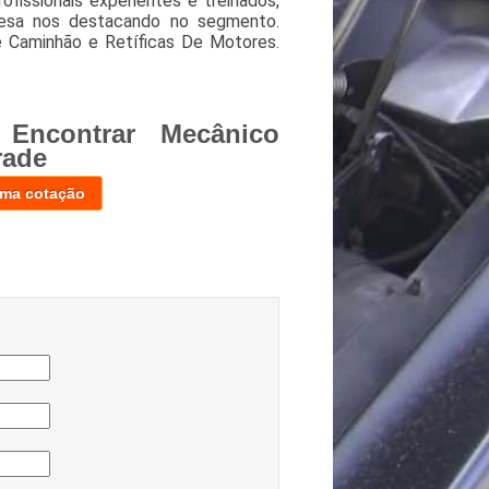
issionais experientes e treinados,
presa nos destacando no segmento.
 Caminhão e Retíficas De Motores.
Encontrar Mecânico
rade
uma cotação