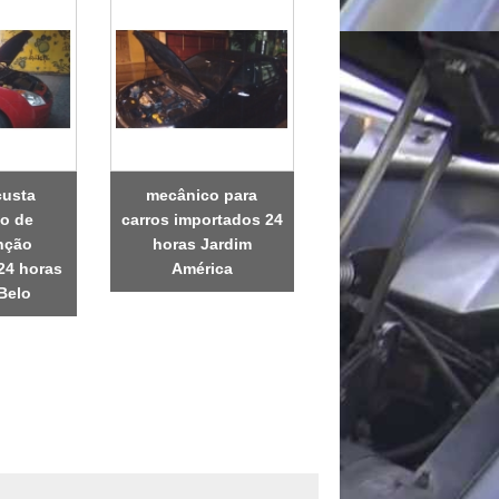
custa
mecânico para
o de
carros importados 24
nção
horas Jardim
24 horas
América
Belo