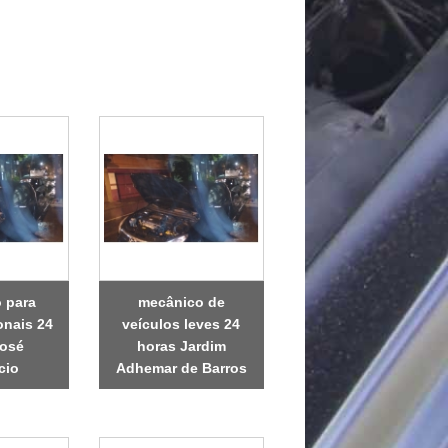
 para
mecânico de
onais 24
veículos leves 24
José
horas Jardim
cio
Adhemar de Barros