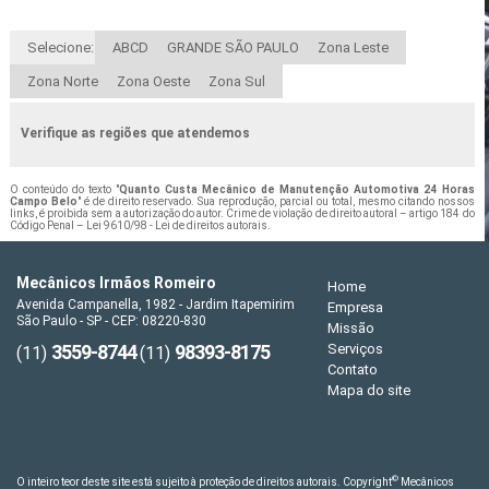
Selecione:
ABCD
GRANDE SÃO PAULO
Zona Leste
Zona Norte
Zona Oeste
Zona Sul
Verifique as regiões que atendemos
O conteúdo do texto "
Quanto Custa Mecânico de Manutenção Automotiva 24 Horas
Campo Belo
" é de direito reservado. Sua reprodução, parcial ou total, mesmo citando nossos
links, é proibida sem a autorização do autor. Crime de violação de direito autoral – artigo 184 do
Código Penal –
Lei 9610/98 - Lei de direitos autorais
.
Mecânicos Irmãos Romeiro
Home
Avenida Campanella, 1982 - Jardim Itapemirim
Empresa
São Paulo - SP - CEP: 08220-830
Missão
3559-8744
98393-8175
Serviços
(11)
(11)
Contato
Mapa do site
©
O inteiro teor deste site está sujeito à proteção de direitos autorais. Copyright
Mecânicos