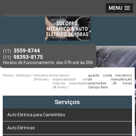
MENU
3559-8744
(11)
98393-8175
(11)
Home
Serviços
mecânicos
mecânico
quanto custa mecânico
24 horas
especializado em
de manutenção
marcas importadas
automotiva 24 horas
24 horas
Campo Belo
Serviços
Auto Elétrica para Caminhões
Auto Elétricas