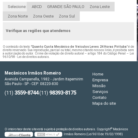
Selecione:
ABCD
GRANDE SÃO PAULO
Zona Leste
Zona Norte
Zona Oeste
Zona Sul
Verifique as regiões que atendemos
O conteúdo do texto "
Quanto Custa Mecânico de Veículos Leves 24 Horas Pirituba
" é de
direito reservado. Sua reprodução, parcial ou total, mesmo citando nossos links, é proibida sem
a autorização do autor. Crime de violação de direito autoral – artigo 184 do Código Penal –
Lei
9610/98 - Lei de direitos autorais
.
Mecânicos Irmãos Romeiro
Home
Avenida Campanella, 1982 - Jardim Itapemirim
Empresa
São Paulo - SP - CEP: 08220-830
Missão
3559-8744
98393-8175
Serviços
(11)
(11)
Contato
Mapa do site
©
O inteiro teor deste site está sujeito à proteção de direitos autorais. Copyright
Mecânicos
Irmãos Romeiro (Lei 9610 de 19/02/1998)