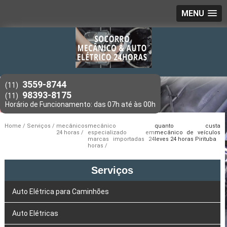
MENU
3559-8744
(11)
98393-8175
(11)
Home
Serviços
mecânicos
mecânico
quanto custa
24 horas
especializado em
mecânico de veículos
marcas importadas 24
leves 24 horas Pirituba
horas
Serviços
Auto Elétrica para Caminhões
Auto Elétricas