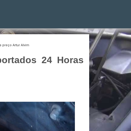
 preço Artur Alvim
portados 24 Horas