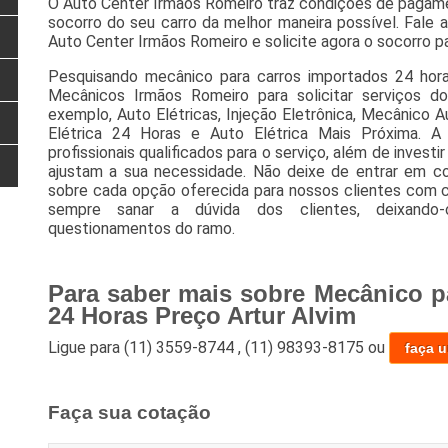
O Auto Center Irmãos Romeiro traz condições de pagamen
socorro do seu carro da melhor maneira possível. Fal
Auto Center Irmãos Romeiro e solicite agora o socorro pa
Pesquisando mecânico para carros importados 24 hor
Mecânicos Irmãos Romeiro para solicitar serviços d
exemplo, Auto Elétricas, Injeção Eletrônica, Mecânico 
Elétrica 24 Horas e Auto Elétrica Mais Próxima.
profissionais qualificados para o serviço, além de inves
ajustam a sua necessidade. Não deixe de entrar em c
sobre cada opção oferecida para nossos clientes com
sempre sanar a dúvida dos clientes, deixand
questionamentos do ramo.
Para saber mais sobre Mecânico p
24 Horas Preço Artur Alvim
Ligue para
(11) 3559-8744
,
(11) 98393-8175
ou
faça 
Faça sua cotação