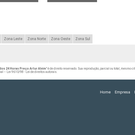
Zona Leste
Zona Norte
Zona Oeste
Zona Sul
os 24 Horas Preço Artur Alvim
" é de direito reservado. Sua reprodução, parcial ou total, mesmo c
nal –
Lei 9610/98 - Lei de direitos autorais
.
Home
Empresa