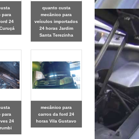
custa
quanto custa
 para
mecânico para
ford 24
veículos importados
 Curuçá
24 horas Jardim
Santa Terezinha
custa
mecânico para
 para
carros da ford 24
eves 24
horas Vila Gustavo
rumbi