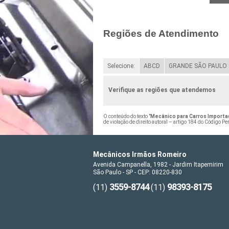
Regiões de Atendimento
Selecione:
ABCD
GRANDE SÃO PAULO
Verifique as regiões que atendemos
O conteúdo do texto "
Mecânico para Carros Importad
de violação de direito autoral – artigo 184 do Código Pe
Mecânicos Irmãos Romeiro
Avenida Campanella, 1982 - Jardim Itapemirim
São Paulo - SP - CEP: 08220-830
3559-8744
98393-8175
(11)
(11)