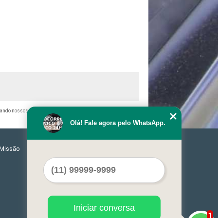
itando nossos links, é proibida sem a autorização do autor. Crime
Olá! Fale agora pelo WhatsApp.
Missão
Serviços
Contato
Mapa do site
Iniciar conversa
1