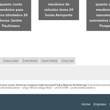
quanto custa
mecânico de
quanto 
mecânico para
veículos leves 24
mecânic
ros blindados 24
horas Aeroporto
manute
horas Jardim
automotiva 
Paulistano
Pompé
Zona Leste
Zona Norte
Zona Oeste
Zona Sul
culos Leves 24 Horas Conjunto Habitacional Padre Manoel da Nóbrega
" é de direito reserv
o de direito autoral – artigo 184 do Código Penal –
Lei 9610/98 - Lei de direitos autorais
.
Home
Empresa