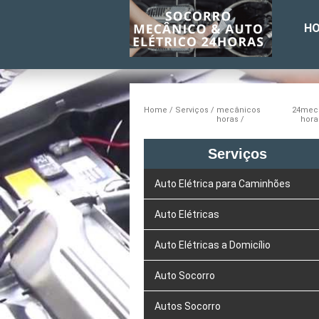
H
Home
Serviços
mecânicos 24
mec
horas
hora
Serviços
Auto Elétrica para Caminhões
Auto Elétricas
Auto Elétricas a Domicílio
Auto Socorro
Autos Socorro