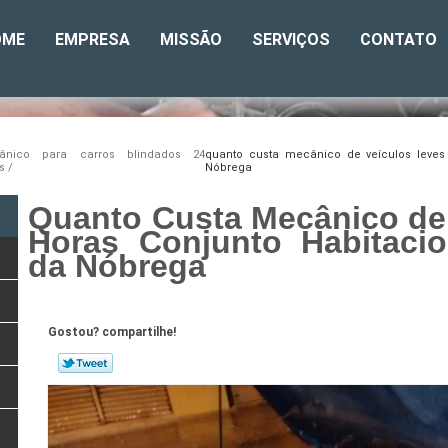
OME
EMPRESA
MISSÃO
SERVIÇOS
CONTATO
ânico para carros blindados 24
quanto custa mecânico de veículos leves
s
Nóbrega
Quanto Custa Mecânico de
Horas Conjunto Habitaci
da Nóbrega
Gostou? compartilhe!