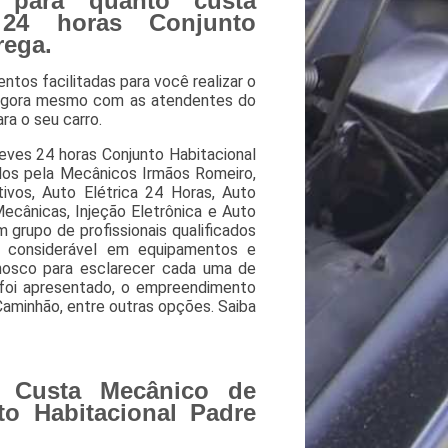
 para quanto custa
 24 horas Conjunto
rega.
tos facilitadas para você realizar o
e agora mesmo com as atendentes do
ra o seu carro.
ves 24 horas Conjunto Habitacional
dos pela Mecânicos Irmãos Romeiro,
ivos, Auto Elétrica 24 Horas, Auto
ecânicas, Injeção Eletrônica e Auto
m grupo de profissionais qualificados
o considerável em equipamentos e
onosco para esclarecer cada uma de
 foi apresentado, o empreendimento
aminhão, entre outras opções. Saiba
 Custa Mecânico de
o Habitacional Padre