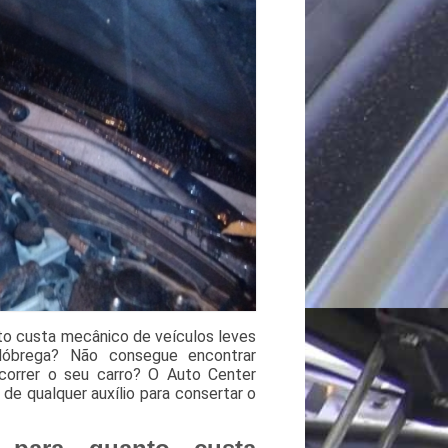
o custa mecânico de veículos leves
Nóbrega? Não consegue encontrar
correr o seu carro? O Auto Center
de qualquer auxílio para consertar o