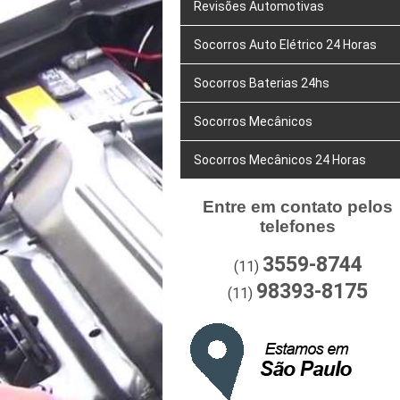
Revisões Automotivas
Socorros Auto Elétrico 24 Horas
Socorros Baterias 24hs
Socorros Mecânicos
Socorros Mecânicos 24 Horas
Entre em contato pelos
telefones
3559-8744
(11)
98393-8175
(11)