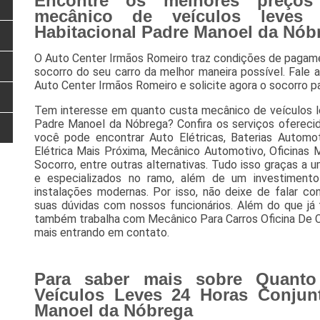
Encontre os melhores preços
mecânico de veículos leves
Habitacional Padre Manoel da Nób
O Auto Center Irmãos Romeiro traz condições de pagamen
socorro do seu carro da melhor maneira possível. Fal
Auto Center Irmãos Romeiro e solicite agora o socorro pa
Tem interesse em quanto custa mecânico de veículos le
Padre Manoel da Nóbrega? Confira os serviços ofereci
você pode encontrar Auto Elétricas, Baterias Automot
Elétrica Mais Próxima, Mecânico Automotivo, Oficinas M
Socorro, entre outras alternativas. Tudo isso graças a u
e especializados no ramo, além de um investiment
instalações modernas. Por isso, não deixe de falar c
suas dúvidas com nossos funcionários. Além do que já
também trabalha com Mecânico Para Carros Oficina De C
mais entrando em contato.
Para saber mais sobre Quanto
Veículos Leves 24 Horas Conjunt
Manoel da Nóbrega