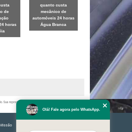
custa
quanto custa
o de
mecânico de
nção
automóveis 24 horas
24 horas
Água Branca
ia
ado. Sua reprodução, parcial ou total, mesmo citando nossos links,
Olá! Fale agora pelo WhatsApp.
Missão
Serviços
Contato
Mapa do site