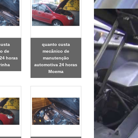
custa
quanto custa
o de
mecânico de
24 horas
manutenção
rinha
automotiva 24 horas
Moema