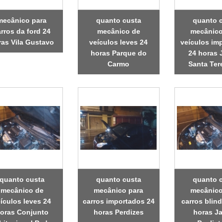
mecânico para
quanto custa
quanto 
rros da ford 24
mecânico de
mecânico
ras Vila Gustavo
veículos leves 24
veículos im
horas Parque do
24 horas 
Carmo
Santa Ter
quanto custa
quanto custa
quanto 
mecânico de
mecânico para
mecânico
ículos leves 24
carros importados 24
carros blin
oras Conjunto
horas Perdizes
horas J