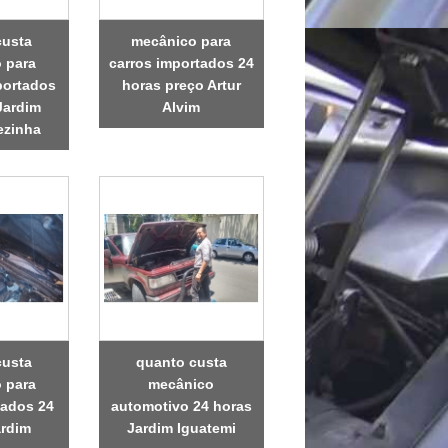
custa
mecânico para
 para
carros importados 24
portados
horas preço Artur
Jardim
Alvim
ezinha
custa
quanto custa
 para
mecânico
dados 24
automotivo 24 horas
ardim
Jardim Iguatemi