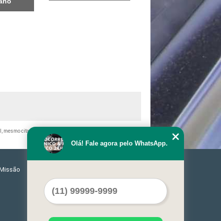
tano
otal, mesmo citando nossos links, é proibida sem a autorização do
Olá! Fale agora pelo WhatsApp.
Missão
Serviços
Contato
Mapa do site