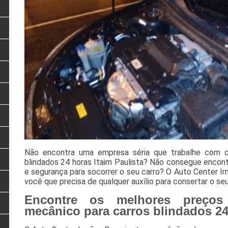
Não encontra uma empresa séria que trabalhe com q
blindados 24 horas Itaim Paulista? Não consegue encon
e segurança para socorrer o seu carro? O Auto Center I
você que precisa de qualquer auxílio para consertar o se
Encontre os melhores preços
mecânico para carros blindados 24 