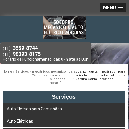
MENU
3559-8744
(11)
98393-8175
(11)
Home
Serviços
mecânicos
mecânico para
quanto custa mecânico para
24 horas
carros
veículos importados 24 horas
blindados 24
Jardim Santa Terezinha
horas
Serviços
Auto Elétrica para Caminhões
Auto Elétricas