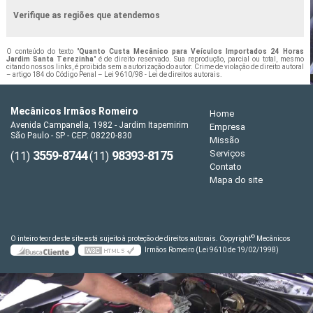
Verifique as regiões que atendemos
O conteúdo do texto "
Quanto Custa Mecânico para Veículos Importados 24 Horas
Jardim Santa Terezinha
" é de direito reservado. Sua reprodução, parcial ou total, mesmo
citando nossos links, é proibida sem a autorização do autor. Crime de violação de direito autoral
– artigo 184 do Código Penal –
Lei 9610/98 - Lei de direitos autorais
.
Mecânicos Irmãos Romeiro
Home
Avenida Campanella, 1982 - Jardim Itapemirim
Empresa
São Paulo - SP - CEP: 08220-830
Missão
3559-8744
98393-8175
Serviços
(11)
(11)
Contato
Mapa do site
©
O inteiro teor deste site está sujeito à proteção de direitos autorais. Copyright
Mecânicos
Irmãos Romeiro (Lei 9610 de 19/02/1998)