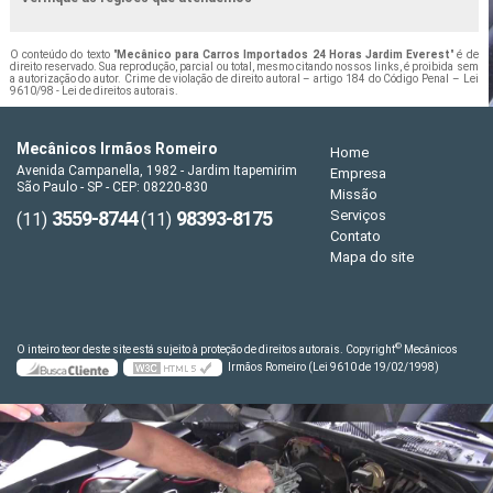
O conteúdo do texto "
Mecânico para Carros Importados 24 Horas Jardim Everest
" é de
direito reservado. Sua reprodução, parcial ou total, mesmo citando nossos links, é proibida sem
a autorização do autor. Crime de violação de direito autoral – artigo 184 do Código Penal –
Lei
9610/98 - Lei de direitos autorais
.
Mecânicos Irmãos Romeiro
Home
Avenida Campanella, 1982 - Jardim Itapemirim
Empresa
São Paulo - SP - CEP: 08220-830
Missão
3559-8744
98393-8175
Serviços
(11)
(11)
Contato
Mapa do site
©
O inteiro teor deste site está sujeito à proteção de direitos autorais. Copyright
Mecânicos
Irmãos Romeiro (Lei 9610 de 19/02/1998)