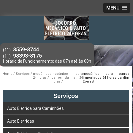
MENU
3559-8744
(11)
98393-8175
(11)
Home
Serviços
mecânicos
mecânico para
mecânico para carros
24 horas
carros da fiat 24
importados 24 horas Jardim
horas
Everest
Serviços
Auto Elétrica para Caminhões
Auto Elétricas