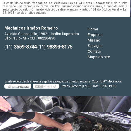
O conteúdo do texto "
Mecânico de Veículos Leves 24 Horas Pacaembu
" é de direito
reservado. Sua reprodução, parcial ou total, mesmo citando nossos links, é proibida sem a
autorização do autor. Crime de violação de direito autoral – artigo 184 do Código Penal –
Lei
9610/98 - Lei de direitos autorais
.
Mecânicos Irmãos Romeiro
Home
Avenida Campanella, 1982 - Jardim Itapemirim
Empresa
São Paulo - SP - CEP: 08220-830
Missão
3559-8744
98393-8175
Serviços
(11)
(11)
Contato
Mapa do site
©
O inteiro teor deste site está sujeito à proteção de direitos autorais. Copyright
Mecânicos
Irmãos Romeiro (Lei 9610 de 19/02/1998)