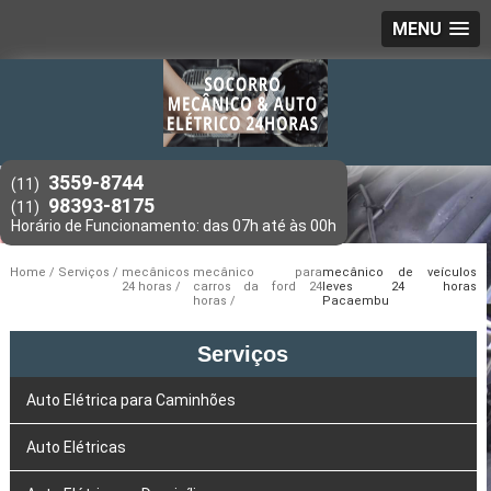
MENU
3559-8744
(11)
98393-8175
(11)
Home
Serviços
mecânicos
mecânico para
mecânico de veículos
24 horas
carros da ford 24
leves 24 horas
horas
Pacaembu
Serviços
Auto Elétrica para Caminhões
Auto Elétricas