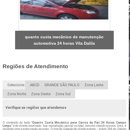
quanto custa mecânico de manutenção
automotiva 24 horas Vila Dalila
Regiões de Atendimento
Selecione:
ABCD
GRANDE SÃO PAULO
Zona Leste
Zona Norte
Zona Oeste
Zona Sul
Verifique as regiões que atendemos
O conteúdo do texto "
Quanto Custa Mecânico para Carros da Fiat 24 Horas Campo
Limpo
" é de direito reservado. Sua reprodução, parcial ou total, mesmo citando nossos links, é
proibida sem a autorização do autor. Crime de violação de direito autoral – artigo 184 do Código