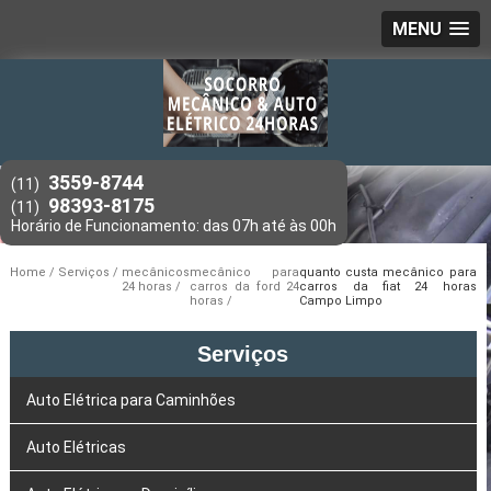
MENU
3559-8744
(11)
98393-8175
(11)
Home
Serviços
mecânicos
mecânico para
quanto custa mecânico para
24 horas
carros da ford 24
carros da fiat 24 horas
horas
Campo Limpo
Serviços
Auto Elétrica para Caminhões
Auto Elétricas