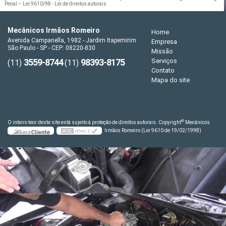
Penal –
Lei 9610/98 - Lei de direitos autorais
.
Mecânicos Irmãos Romeiro
Home
Avenida Campanella, 1982 - Jardim Itapemirim
Empresa
São Paulo - SP - CEP: 08220-830
Missão
3559-8744
98393-8175
Serviços
(11)
(11)
Contato
Mapa do site
©
O inteiro teor deste site está sujeito à proteção de direitos autorais. Copyright
Mecânicos
Irmãos Romeiro (Lei 9610 de 19/02/1998)