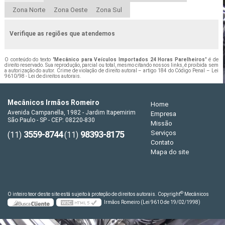
Zona Norte
Zona Oeste
Zona Sul
Verifique as regiões que atendemos
O conteúdo do texto "
Mecânico para Veículos Importados 24 Horas Parelheiros
" é de
direito reservado. Sua reprodução, parcial ou total, mesmo citando nossos links, é proibida sem
a autorização do autor. Crime de violação de direito autoral – artigo 184 do Código Penal –
Lei
9610/98 - Lei de direitos autorais
.
Mecânicos Irmãos Romeiro
Home
Avenida Campanella, 1982 - Jardim Itapemirim
Empresa
São Paulo - SP - CEP: 08220-830
Missão
3559-8744
98393-8175
Serviços
(11)
(11)
Contato
Mapa do site
©
O inteiro teor deste site está sujeito à proteção de direitos autorais. Copyright
Mecânicos
Irmãos Romeiro (Lei 9610 de 19/02/1998)