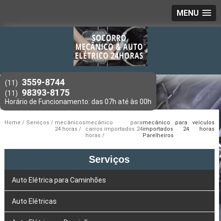
MENU
3559-8744
(11)
98393-8175
(11)
Home
Serviços
mecânicos
mecânico para
mecânico para veículos
24 horas
carros importados 24
importados 24 horas
horas
Parelheiros
Serviços
Auto Elétrica para Caminhões
Auto Elétricas