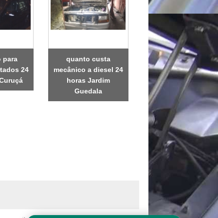
 para
quanto custa
rtados 24
mecânico a diesel 24
 Curuçá
horas Jardim
Guedala