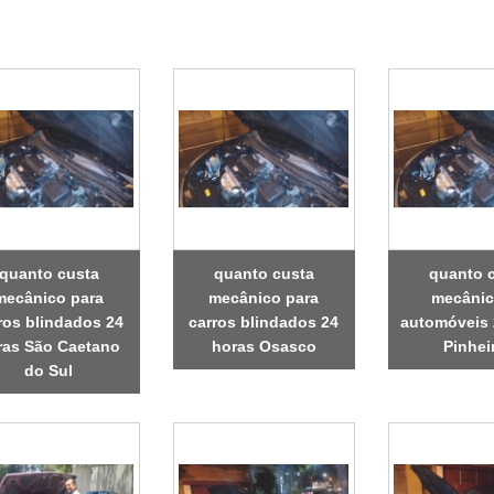
quanto custa
quanto custa
quanto 
mecânico para
mecânico para
mecânic
ros blindados 24
carros blindados 24
automóveis 
ras São Caetano
horas Osasco
Pinhei
do Sul