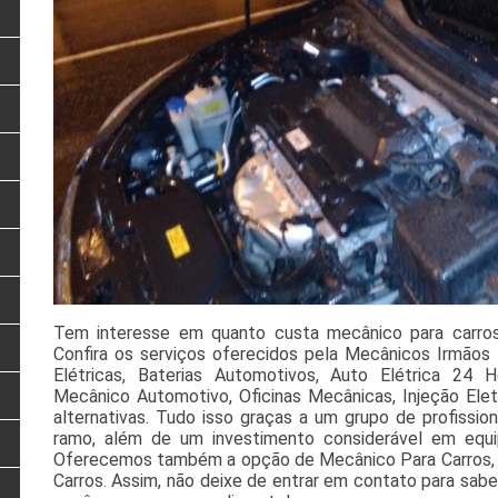
Tem interesse em quanto custa mecânico para carros 
Confira os serviços oferecidos pela Mecânicos Irmãos
Elétricas, Baterias Automotivos, Auto Elétrica 24 H
Mecânico Automotivo, Oficinas Mecânicas, Injeção Elet
alternativas. Tudo isso graças a um grupo de profission
ramo, além de um investimento considerável em equ
Oferecemos também a opção de Mecânico Para Carros, O
Carros. Assim, não deixe de entrar em contato para sab