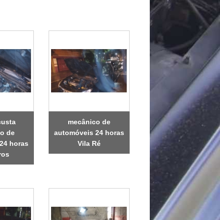
custa
mecânico de
o de
automóveis 24 horas
24 horas
Vila Ré
ros