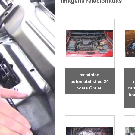
Imagens relacionadas
mecânico
automobilístico 24
horas Grajau
car
ho