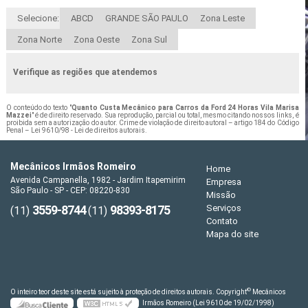
Selecione:
ABCD
GRANDE SÃO PAULO
Zona Leste
Zona Norte
Zona Oeste
Zona Sul
Verifique as regiões que atendemos
O conteúdo do texto "
Quanto Custa Mecânico para Carros da Ford 24 Horas Vila Marisa
Mazzei
" é de direito reservado. Sua reprodução, parcial ou total, mesmo citando nossos links, é
proibida sem a autorização do autor. Crime de violação de direito autoral – artigo 184 do Código
Penal –
Lei 9610/98 - Lei de direitos autorais
.
Mecânicos Irmãos Romeiro
Home
Avenida Campanella, 1982 - Jardim Itapemirim
Empresa
São Paulo - SP - CEP: 08220-830
Missão
3559-8744
98393-8175
Serviços
(11)
(11)
Contato
Mapa do site
©
O inteiro teor deste site está sujeito à proteção de direitos autorais. Copyright
Mecânicos
Irmãos Romeiro (Lei 9610 de 19/02/1998)