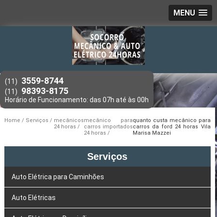
MENU
3559-8744
(11)
98393-8175
(11)
Home
Serviços
mecânicos
mecânico para
quanto custa mecânico para
24 horas
carros importados
carros da ford 24 horas Vila
24 horas
Marisa Mazzei
Serviços
Auto Elétrica para Caminhões
Auto Elétricas