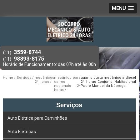
MENU
3559-8744
(11)
98393-8175
(11)
Home
Serviços
mecânicos
mecânico para
quanto custa mecânico a diesel
24 horas
carros
24 horas Conjunto Habitacional
nacionais 24
Padre Manoel da Nóbrega
horas
Serviços
Auto Elétrica para Caminhões
Auto Elétricas