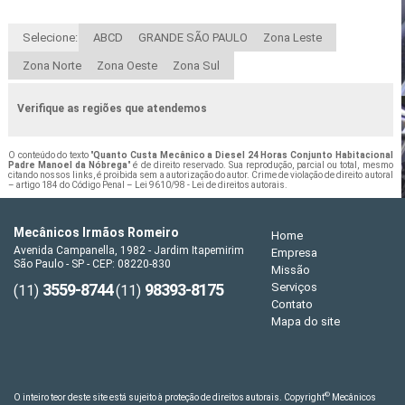
Selecione:
ABCD
GRANDE SÃO PAULO
Zona Leste
Zona Norte
Zona Oeste
Zona Sul
Verifique as regiões que atendemos
O conteúdo do texto "
Quanto Custa Mecânico a Diesel 24 Horas Conjunto Habitacional
Padre Manoel da Nóbrega
" é de direito reservado. Sua reprodução, parcial ou total, mesmo
citando nossos links, é proibida sem a autorização do autor. Crime de violação de direito autoral
– artigo 184 do Código Penal –
Lei 9610/98 - Lei de direitos autorais
.
Mecânicos Irmãos Romeiro
Home
Avenida Campanella, 1982 - Jardim Itapemirim
Empresa
São Paulo - SP - CEP: 08220-830
Missão
3559-8744
98393-8175
Serviços
(11)
(11)
Contato
Mapa do site
©
O inteiro teor deste site está sujeito à proteção de direitos autorais. Copyright
Mecânicos