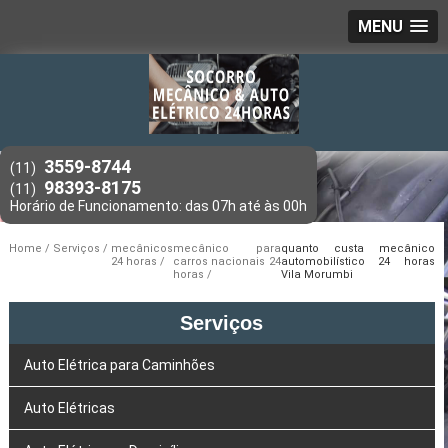
MENU
3559-8744
(11)
98393-8175
(11)
Home
Serviços
mecânicos
mecânico para
quanto custa mecânico
24 horas
carros nacionais 24
automobilístico 24 horas
horas
Vila Morumbi
Serviços
Auto Elétrica para Caminhões
Auto Elétricas