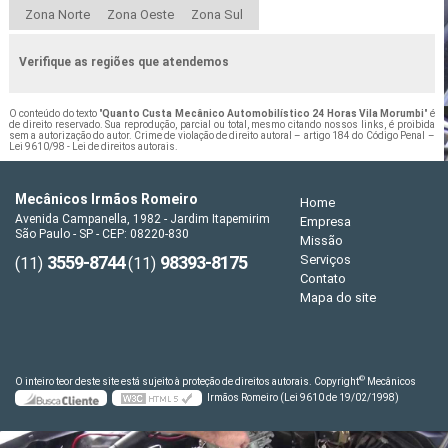
Zona Norte
Zona Oeste
Zona Sul
Verifique as regiões que atendemos
O conteúdo do texto "
Quanto Custa Mecânico Automobilístico 24 Horas Vila Morumbi
" é
de direito reservado. Sua reprodução, parcial ou total, mesmo citando nossos links, é proibida
sem a autorização do autor. Crime de violação de direito autoral – artigo 184 do Código Penal –
Lei 9610/98 - Lei de direitos autorais
.
Mecânicos Irmãos Romeiro
Home
Avenida Campanella, 1982 - Jardim Itapemirim
Empresa
São Paulo - SP - CEP: 08220-830
Missão
3559-8744
98393-8175
Serviços
(11)
(11)
Contato
Mapa do site
©
O inteiro teor deste site está sujeito à proteção de direitos autorais. Copyright
Mecânicos
Irmãos Romeiro (Lei 9610 de 19/02/1998)