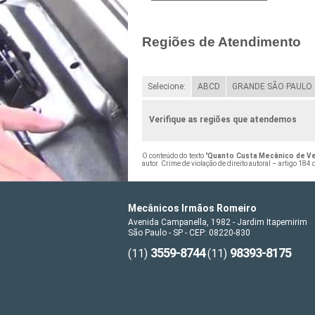
Regiões de Atendimento
Selecione:
ABCD
GRANDE SÃO PAULO
Verifique as regiões que atendemos
O conteúdo do texto "
Quanto Custa Mecânico de Ve
autor. Crime de violação de direito autoral – artigo 184
Mecânicos Irmãos Romeiro
Avenida Campanella, 1982 - Jardim Itapemirim
São Paulo - SP - CEP: 08220-830
3559-8744
98393-8175
(11)
(11)