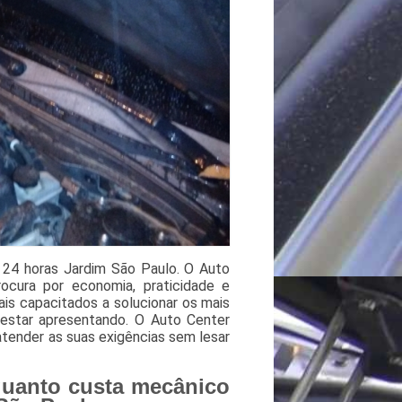
 24 horas Jardim São Paulo. O Auto
ocura por economia, praticidade e
ais capacitados a solucionar os mais
 estar apresentando. O Auto Center
atender as suas exigências sem lesar
uanto custa mecânico