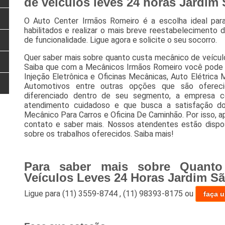
de veículos leves 24 horas Jardim
O Auto Center Irmãos Romeiro é a escolha ideal para
habilitados e realizar o mais breve reestabelecimento 
de funcionalidade. Ligue agora e solicite o seu socorro.
Quer saber mais sobre quanto custa mecânico de veícul
Saiba que com a Mecânicos Irmãos Romeiro você pode a
Injeção Eletrônica e Oficinas Mecânicas, Auto Elétrica 
Automotivos entre outras opções que são oferec
diferenciado dentro de seu segmento, a empresa 
atendimento cuidadoso e que busca a satisfação do
Mecânico Para Carros e Oficina De Caminhão. Por isso, a
contato e saber mais. Nossos atendentes estão dispo
sobre os trabalhos oferecidos. Saiba mais!
Para saber mais sobre Quanto
Veículos Leves 24 Horas Jardim S
Ligue para
(11) 3559-8744
,
(11) 98393-8175
ou
faça 