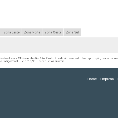
Zona Leste
Zona Norte
Zona Oeste
Zona Sul
ículos Leves 24 Horas Jardim São Paulo
" é de direito reservado. Sua reprodução, parcial ou to
 do Código Penal –
Lei 9610/98 - Lei de direitos autorais
.
Home
Empresa