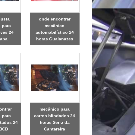
custa
onde encontrar
 para
mecânico
eves 24
automobilístico 24
Lapa
horas Guaianazes
ontrar
mecânico para
 para
carros blindados 24
rtados 24
horas Serra da
ABCD
Cantareira