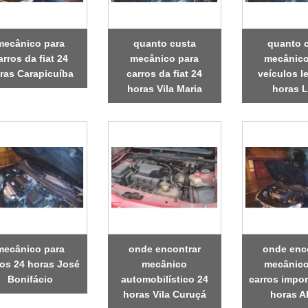
mecânico para
quanto custa
quanto 
arros da fiat 24
mecânico para
mecânico
ras Carapicuíba
carros da fiat 24
veículos l
horas Vila Maria
horas 
mecânico para
onde encontrar
onde enc
ros 24 horas José
mecânico
mecânico
Bonifácio
automobilístico 24
carros impo
horas Vila Curuçá
horas 