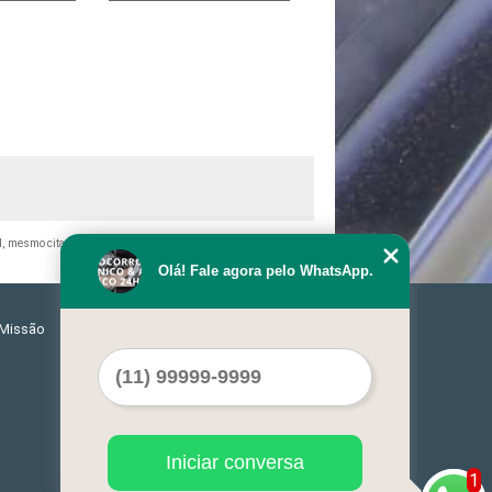
tal, mesmo citando nossos links, é proibida sem a autorização do
Olá! Fale agora pelo WhatsApp.
Missão
Serviços
Contato
Mapa do site
Iniciar conversa
1