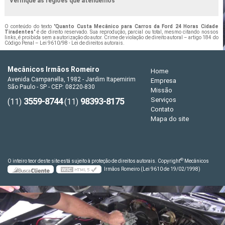
Verifique as regiões que atendemos
O conteúdo do texto "
Quanto Custa Mecânico para Carros da Ford 24 Horas Cidade
Tiradentes
" é de direito reservado. Sua reprodução, parcial ou total, mesmo citando nossos
links, é proibida sem a autorização do autor. Crime de violação de direito autoral – artigo 184 do
Código Penal –
Lei 9610/98 - Lei de direitos autorais
.
Mecânicos Irmãos Romeiro
Home
Avenida Campanella, 1982 - Jardim Itapemirim
Empresa
São Paulo - SP - CEP: 08220-830
Missão
3559-8744
98393-8175
Serviços
(11)
(11)
Contato
Mapa do site
©
O inteiro teor deste site está sujeito à proteção de direitos autorais. Copyright
Mecânicos
Irmãos Romeiro (Lei 9610 de 19/02/1998)