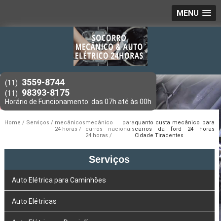
MENU
3559-8744
(11)
98393-8175
(11)
Home
Serviços
mecânicos
mecânico para
quanto custa mecânico para
24 horas
carros nacionais
carros da ford 24 horas
24 horas
Cidade Tiradentes
Serviços
Auto Elétrica para Caminhões
Auto Elétricas