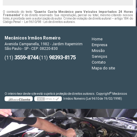
O conteúdo do texto "
Quanto Custa Mecânico para Veículos Importados 24 Horas
Tremembé
" é de direito reservado. Sua reprodução, parcial ou total, mesmo citando nossos
links, é proibida sem a autorização do autor. Crime de violação de direito autoral – artigo 184 do
Código Penal –
Lei 9610/98 - Lei de direitos autorais
.
Mecânicos Irmãos Romeiro
Home
Avenida Campanella, 1982 - Jardim Itapemirim
Empresa
São Paulo - SP - CEP: 08220-830
Missão
3559-8744
98393-8175
Serviços
(11)
(11)
Contato
Mapa do site
©
O inteiro teor deste site está sujeito à proteção de direitos autorais. Copyright
Mecânicos
Irmãos Romeiro (Lei 9610 de 19/02/1998)