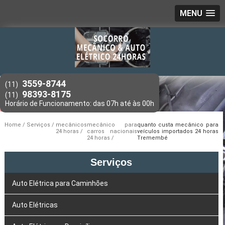
MENU
3559-8744
(11)
98393-8175
(11)
Home
Serviços
mecânicos
mecânico para
quanto custa mecânico para
24 horas
carros nacionais
veículos importados 24 horas
24 horas
Tremembé
Serviços
Auto Elétrica para Caminhões
Auto Elétricas