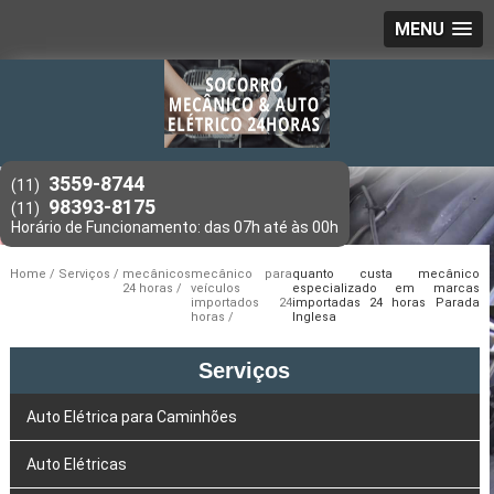
MENU
3559-8744
(11)
98393-8175
(11)
Home
Serviços
mecânicos
mecânico para
quanto custa mecânico
24 horas
veículos
especializado em marcas
importados 24
importadas 24 horas Parada
horas
Inglesa
Serviços
Auto Elétrica para Caminhões
Auto Elétricas