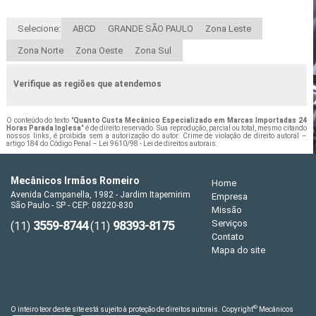
Selecione:
ABCD
GRANDE SÃO PAULO
Zona Leste
Zona Norte
Zona Oeste
Zona Sul
Verifique as regiões que atendemos
O conteúdo do texto "
Quanto Custa Mecânico Especializado em Marcas Importadas 24
Horas Parada Inglesa
" é de direito reservado. Sua reprodução, parcial ou total, mesmo citando
nossos links, é proibida sem a autorização do autor. Crime de violação de direito autoral –
artigo 184 do Código Penal –
Lei 9610/98 - Lei de direitos autorais
.
Mecânicos Irmãos Romeiro
Home
Avenida Campanella, 1982 - Jardim Itapemirim
Empresa
São Paulo - SP - CEP: 08220-830
Missão
3559-8744
98393-8175
Serviços
(11)
(11)
Contato
Mapa do site
©
O inteiro teor deste site está sujeito à proteção de direitos autorais. Copyright
Mecânicos